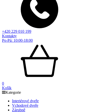
+420 229 010 199
Kontakty
Po-Pá: 10:00-18:00
0
Košík
Kategorie
Interiérové dveře
Vchodové dveře
Zárubně