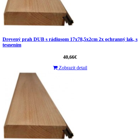
Drevený prah DUB s rádiusom 17x78,5x2cm 2x ochranný lak, s
tesnením
40,66€
Zobrazit detail