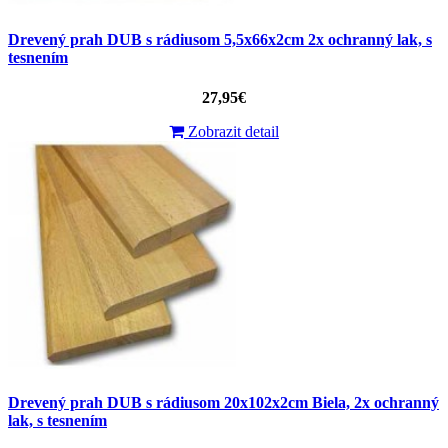
Drevený prah DUB s rádiusom 5,5x66x2cm 2x ochranný lak, s
tesnením
27,95€
Zobrazit detail
Drevený prah DUB s rádiusom 20x102x2cm Biela, 2x ochranný
lak, s tesnením