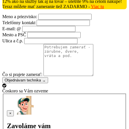
12% ako na služby tak aj na tovar – ušetríte 9% na celom nákupe!
Teraz môžete mať zameranie tiež ZADARMO -
Viac tu
Meno a priezvisko:
Telefónny kontakt
E-mail: @
Mesto a PSČ
Ulica a č.p.
Čo si prajete zamerať:
Objednávam technika →
Čoskoro sa Vám ozveme
×
Zavoláme vám