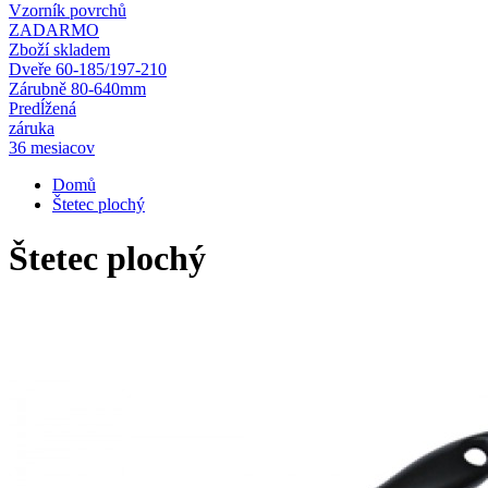
Vzorník povrchů
ZADARMO
Zboží skladem
Dveře 60-185/197-210
Zárubně 80-640mm
Predĺžená
záruka
36 mesiacov
Domů
Štetec plochý
Štetec plochý