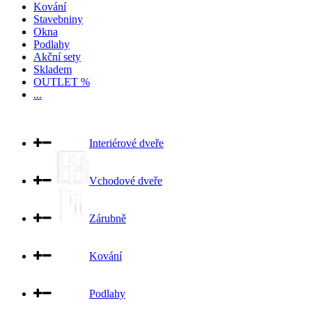
Kování
Stavebniny
Okna
Podlahy
Akční sety
Skladem
OUTLET %
...
Interiérové dveře
Vchodové dveře
Zárubně
Kování
Podlahy