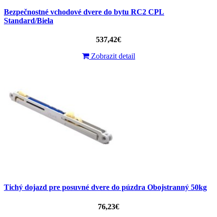
Bezpečnostné vchodové dvere do bytu RC2 CPL
Standard/Biela
537,42€
Zobrazit detail
Tichý dojazd pre posuvné dvere do púzdra Obojstranný 50kg
76,23€