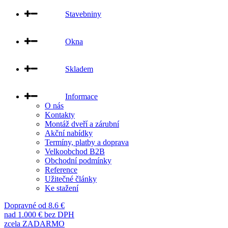
Stavebniny
Okna
Skladem
Informace
O nás
Kontakty
Montáž dveří a zárubní
Akční nabídky
Termíny, platby a doprava
Velkoobchod B2B
Obchodní podmínky
Reference
Užitečné články
Ke stažení
Dopravné od 8.6 €
nad 1.000 € bez DPH
zcela ZADARMO