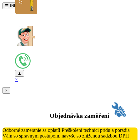
☰ INFO
▲
×
×
Objednávka zaměření
Odborné zameranie sa oplatí! Preškolení technici prídu a poradia
Vám so správnym postupom, navyše so zníženou sadzbou DPH