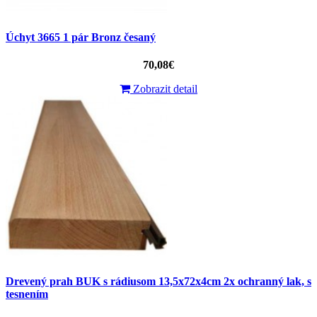
Úchyt 3665 1 pár Bronz česaný
70,08€
Zobrazit detail
Drevený prah BUK s rádiusom 13,5x72x4cm 2x ochranný lak, s
tesnením