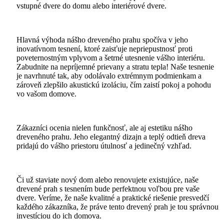
vstupné dvere do domu alebo interiérové dvere.
Hlavná výhoda nášho dreveného prahu spočíva v jeho
inovatívnom tesnení, ktoré zaisťuje nepriepustnosť proti
poveternostným vplyvom a šetrné utesnenie vášho interiéru.
Zabudnite na nepríjemné prievany a stratu tepla! Naše tesnenie
je navrhnuté tak, aby odolávalo extrémnym podmienkam a
zároveň zlepšilo akustickú izoláciu, čím zaistí pokoj a pohodu
vo vašom domove.
Zákazníci ocenia nielen funkčnosť, ale aj estetiku nášho
dreveného prahu. Jeho elegantný dizajn a teplý odtieň dreva
pridajú do vášho priestoru útulnosť a jedinečný vzhľad.
Či už staviate nový dom alebo renovujete existujúce, naše
drevené prah s tesnením bude perfektnou voľbou pre vaše
dvere. Veríme, že naše kvalitné a praktické riešenie presvedčí
každého zákazníka, že práve tento drevený prah je tou správnou
investíciou do ich domova.