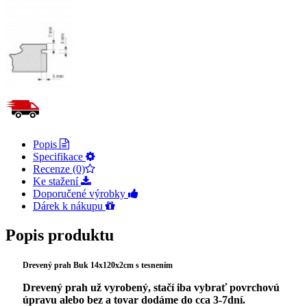
Popis
Specifikace
Recenze (0)
Ke stažení
Doporučené výrobky
Dárek k nákupu
Popis produktu
Drevený prah Buk 14x120x2cm s tesnením
Drevený prah už vyrobený, stačí iba vybrať povrchovú
úpravu alebo bez a tovar dodáme do cca 3-7dní.