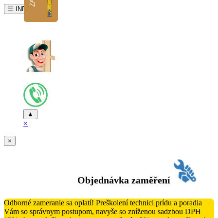
☰ INFO
▲
×
×
Objednávka zaměření
Odborné zameranie sa oplatí! Preškolení technici prídu a poradia
Vám so správnym postupom, navyše so zníženou sadzbou DPH