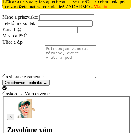
12% ako na služby tak aj na tovar – ušetríte 9% na celom nákupe!
Teraz môžete mať zameranie tiež ZADARMO -
Viac tu
Meno a priezvisko:
Telefónny kontakt
E-mail: @
Mesto a PSČ
Ulica a č.p.
Čo si prajete zamerať:
Objednávam technika →
Čoskoro sa Vám ozveme
×
Zavoláme vám