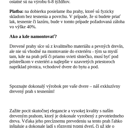
ostatné sú na výrobu 6-8 týždňov.
Platba:
na dobierku posielame iba prahy, ktoré sú fyzicky
skladom bez tesnenia a povrchu. V prípade, že si budete priať
lak, tesnenie či lazúru, bude v tomto prípade požadovaná záloha
vo výške 40%.
Ako a kde namontovať?
Drevené prahy síce sú z kvalitného materiálu a pevných drevín,
ale nie sú vhodné na montovanie do exteriéru - tým sa myslí
tam, kde na prah prší či priamo svieti slniečko, musí byť pod
prístreškom v exteriéri a najlepšie v uzavretých priestoroch
napríklad pivnica, vchodové dvere do bytu a pod.
Spoznajte dokonalý výrobok pre vaše dvere – náš exkluzívny
drevený prah s tesnením!
Zažite pocit skutočnej elegancie a vysokej kvality s naším
dreveným prahom, ktorý je dokonale vyrobený z prvotriedneho
dreva. Vďaka jeho precíznemu prevedeniu sa tento prah ľahko
inštaluje a dokonale ladí s rôznymi typmi dverí, či už ide o