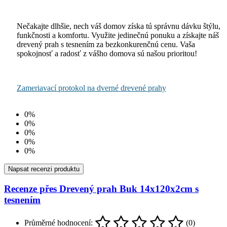
Nečakajte dlhšie, nech váš domov získa tú správnu dávku štýlu,
funkčnosti a komfortu. Využite jedinečnú ponuku a získajte náš
drevený prah s tesnením za bezkonkurenčnú cenu. Vaša
spokojnosť a radosť z vášho domova sú našou prioritou!
Zameriavací protokol na dverné drevené prahy
0%
0%
0%
0%
0%
Napsat recenzi produktu
Recenze přes Drevený prah Buk 14x120x2cm s
tesnením
Průměrné hodnocení:
(0)