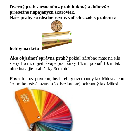
Dverný prah s tesnením - prah bukový a dubový z
priebežne napájaných škároviek.
Naše prahy sú ideálne rovné, viď obrázok s prahom z
hobbymarketu-
Ako objednať správne prah?
pokiaľ zárubne máte na silu
steny 15cm, objednávajte prah šírky 14cm, pokiaľ 10cm tak
objednávajte prah šírky 9cm atď.
Povrch
: bez povrchu, bezfarebný ovcrhanný lak Milesi alebo
1x hrubovrstvá lazúra a 2x bezfarebný ochranný lak Milesi