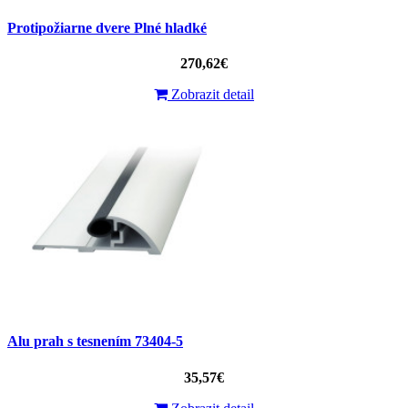
Protipožiarne dvere Plné hladké
270,62€
Zobrazit detail
Alu prah s tesnením 73404-5
35,57€