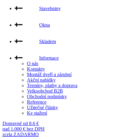
Stavebniny
Okna
Skladem
Informace
O nás
Kontakty
Montáž dveří a zárubní
Akční nabídky
Termíny, platby a doprava
Velkoobchod B2B
Obchodní podmínky
Reference
Užitečné články
Ke stažení
Dopravné od 8.6 €
nad 1.000 € bez DPH
zcela ZADARMO