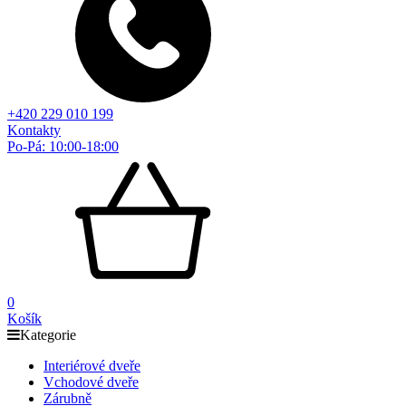
+420 229 010 199
Kontakty
Po-Pá: 10:00-18:00
0
Košík
Kategorie
Interiérové dveře
Vchodové dveře
Zárubně