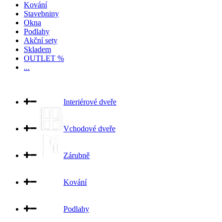
Kování
Stavebniny
Okna
Podlahy
Akční sety
Skladem
OUTLET %
...
Interiérové dveře
Vchodové dveře
Zárubně
Kování
Podlahy