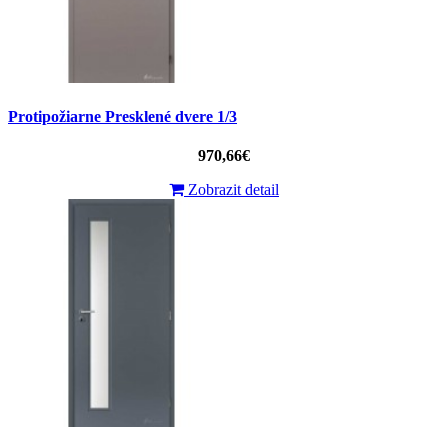
Protipožiarne Presklené dvere 1/3
970,66€
Zobrazit detail