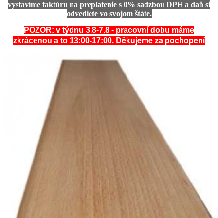
vystavíme faktúru na preplatenie s 0% sadzbou DPH a daň si
odvediete vo svojom štáte.
POZOR: v týdnu 3.8-7.8 - pracovní dobu máme
. Děkujeme za pochopení
zkrácenou a to 13:00-17:00