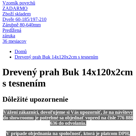
Vzorník povrchů
ZADARMO
Zboží skladem
Dveře 60-185/197-210
Zárubně 80-640mm
Predĺžená
záruka
36 mesiacov
Domů
Drevený prah Buk 14x120x2cm s tesnením
Drevený prah Buk 14x120x2cm
s tesnením
Dôležité upozornenie
Vážení zákazníci, dovoľujeme si Vás upozorniť, že na návštevy
do showroomu je potrebné sa objednať vopred na čísle 776 888
636 do odvolania.
V prípade objednania na spoločnosť, ktorá je platcom DPH,