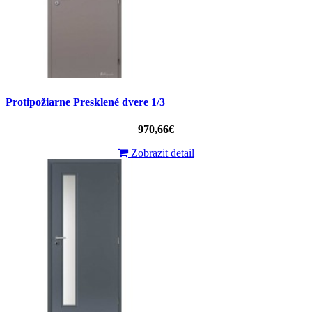
Protipožiarne Presklené dvere 1/3
970,66€
Zobrazit detail