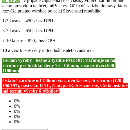
Doprava
- v prípade zaplatenia celej čiastky vopred kartou on-line
alebo prevodom na účet, môžete využiť fixnú sadzbu dopravy, ktorý
rozváža priamo výrobca po celej Slovenskej republike
1-3 kusov = 450,- bez DPH
3-7 kusov = 650,- bez DPH
7-10 kusov = 850,- bez DPH
10 a viac kusov ceny individuálne alebo zadarmo.
Termín výroby - bežne 2 týždne POZOR! Vzťahuje sa na
zárubne pre hrúbku steny 75 - 150mm, rozmer dverí 600-
1100mm
Ostatné zárubne od 150mm viac, dvojkrílových zárubní (120-
190/197), nástreku RAL, či atypických rozmerov, všetko ostatné
má termín výroby 6 týždňov!
0%
0%
0%
0%
0%