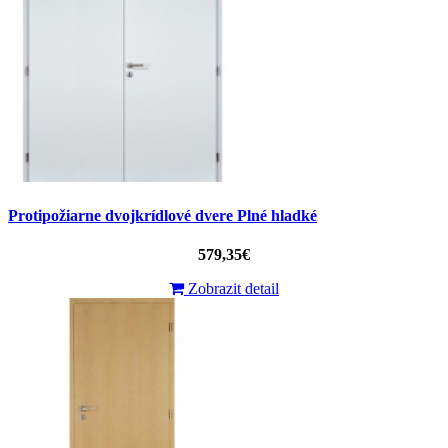
Protipožiarne dvojkrídlové dvere Plné hladké
579,35€
Zobrazit detail