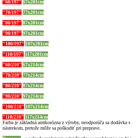
"60/197"
67x201cm
"70/197"
77x201cm
"80/197"
87x201cm
"90/197"
97x201cm
"100/197"
107x201cm
"110/197"
117x201cm
"60/210"
67x214cm
"70/210"
77x214cm
"80/210"
87x214cm
"90/210"
97x214cm
"100/210"
107x214cm
"110/210"
117x214cm
Farba je základná antikorózna z výroby, neodporúča sa dodávka s
nástrekom, pretože môže sa poškodiť pri preprave.