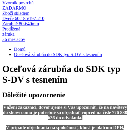
Vzorník povrchů
ZADARMO
Zboží skladem
Dveře 60-185/197-210
Zárubně 80-640mm
Predĺžená
záruka
36 mesiacov
Domů
Oceľová zárubňa do SDK typ S-DV s tesnením
Oceľová zárubňa do SDK typ
S-DV s tesnením
Dôležité upozornenie
Vážení zákazníci, dovoľujeme si Vás upozorniť, že na návštevy
do showroomu je potrebné sa objednať vopred na čísle 776 888
636 do odvolania.
V prípade objednania na spoločnosť, ktorá je platcom DPH,