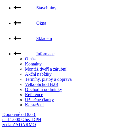
Stavebniny
Okna
Skladem
Informace
O nás
Kontakty
Montáž dveří a zárubní
Akční nabídky
Termíny, platby a doprava
Velkoobchod B2B
Obchodní podmínky
Reference
Užitečné články
Ke stažení
Dopravné od 8.6 €
nad 1.000 € bez DPH
zcela ZADARMO