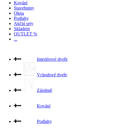
Kování
Stavebniny
Okna
Podlahy
Akční sety
Skladem
OUTLET %
...
Interiérové dveře
Vchodové dveře
Zárubně
Kování
Podlahy