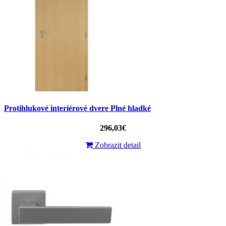
Protihlukové interiérové ​​dvere Plné hladké
296,03€
Zobrazit detail