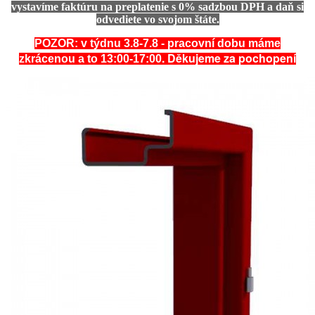
vystavíme faktúru na preplatenie s 0% sadzbou DPH a daň si
odvediete vo svojom štáte.
POZOR: v týdnu 3.8-7.8 - pracovní dobu máme
. Děkujeme za pochopení
zkrácenou a to 13:00-17:00