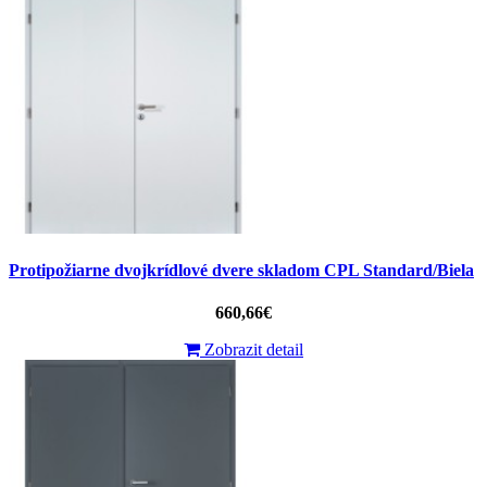
Protipožiarne dvojkrídlové dvere skladom CPL Standard/Biela
660,66€
Zobrazit detail