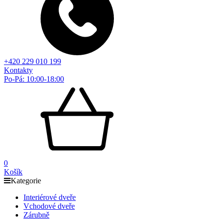
+420 229 010 199
Kontakty
Po-Pá: 10:00-18:00
0
Košík
Kategorie
Interiérové dveře
Vchodové dveře
Zárubně