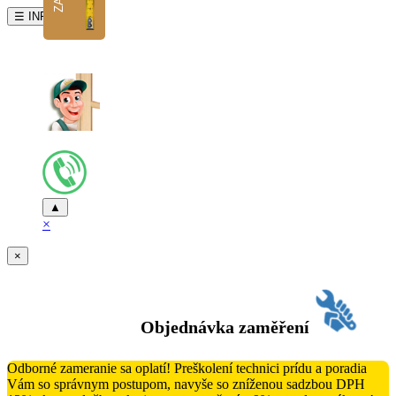
☰ INFO
▲
×
×
Objednávka zaměření
Odborné zameranie sa oplatí! Preškolení technici prídu a poradia
Vám so správnym postupom, navyše so zníženou sadzbou DPH