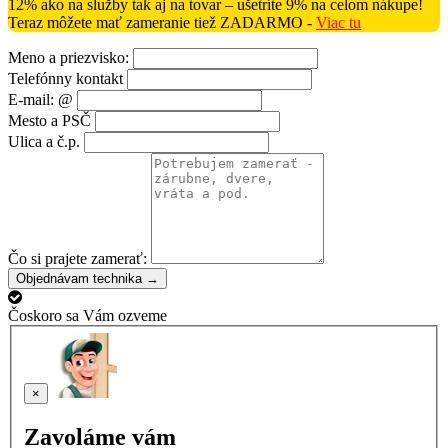
12% ako na služby tak aj na tovar – ušetríte 9% na celom nákupe!
Teraz môžete mať zameranie tiež ZADARMO -
Viac tu
Meno a priezvisko:
Telefónny kontakt
E-mail: @
Mesto a PSČ
Ulica a č.p.
Čo si prajete zamerať:
Objednávam technika →
Čoskoro sa Vám ozveme
×
Zavoláme vám