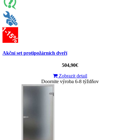
Akční set protipožárních dveří
504,90€
Zobrazit detail
Doornite výroba 6-8 týždňov