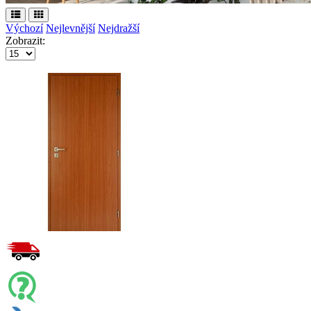
Výchozí
Nejlevnější
Nejdražší
Zobrazit: