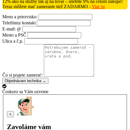
12% ako na služby tak aj na tovar – ušetríte 9% na celom nákupe!
Teraz môžete mať zameranie tiež ZADARMO -
Viac tu
Meno a priezvisko:
Telefónny kontakt
E-mail: @
Mesto a PSČ
Ulica a č.p.
Čo si prajete zamerať:
Objednávam technika →
Čoskoro sa Vám ozveme
×
Zavoláme vám