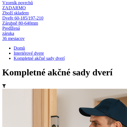
Vzorník povrchů
ZADARMO
Zboží skladem
Dveře 60-185/197-210
Zárubně 80-640mm
Predĺžená
záruka
36 mesiacov
Domů
Interiérové dvere
Kompletné akčné sady dverí
Kompletné akčné sady dverí