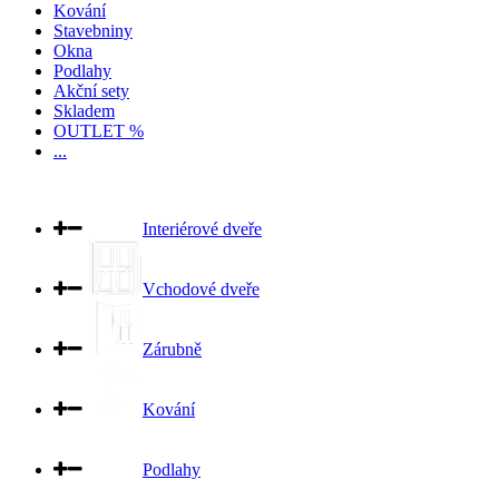
Kování
Stavebniny
Okna
Podlahy
Akční sety
Skladem
OUTLET %
...
Interiérové dveře
Vchodové dveře
Zárubně
Kování
Podlahy