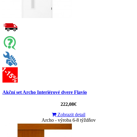
Akční set Archo Interiérové dvere Flavio
222,08€
Zobrazit detail
Archo - výroba 6-8 týždňov