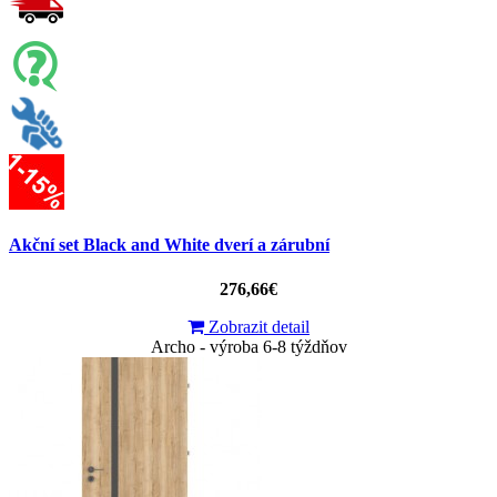
Akční set Black and White dverí a zárubní
276,66€
Zobrazit detail
Archo - výroba 6-8 týždňov