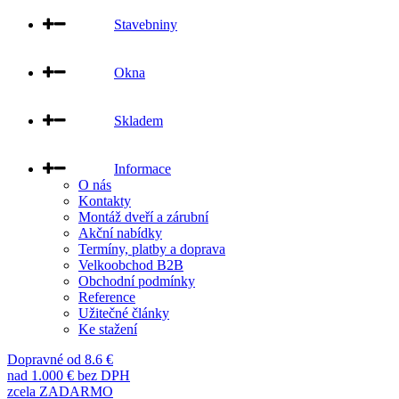
Stavebniny
Okna
Skladem
Informace
O nás
Kontakty
Montáž dveří a zárubní
Akční nabídky
Termíny, platby a doprava
Velkoobchod B2B
Obchodní podmínky
Reference
Užitečné články
Ke stažení
Dopravné od 8.6 €
nad 1.000 € bez DPH
zcela ZADARMO