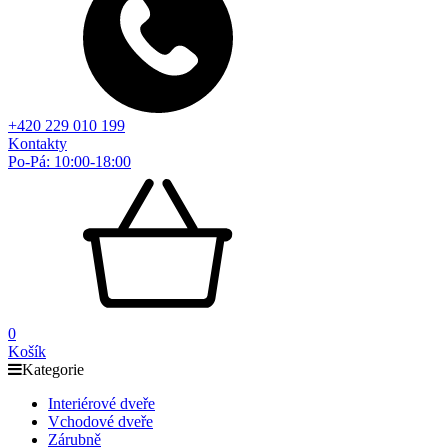
+420 229 010 199
Kontakty
Po-Pá: 10:00-18:00
0
Košík
Kategorie
Interiérové dveře
Vchodové dveře
Zárubně