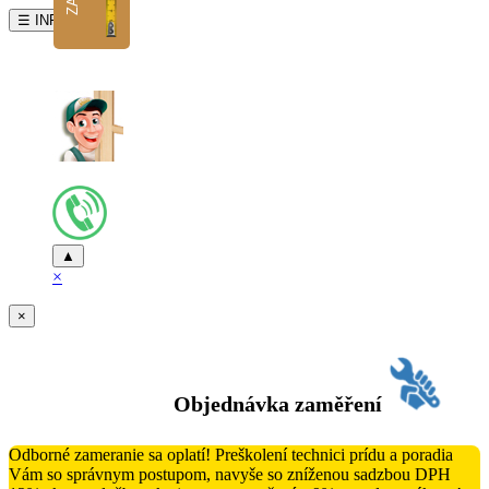
☰ INFO
▲
×
×
Objednávka zaměření
Odborné zameranie sa oplatí! Preškolení technici prídu a poradia
Vám so správnym postupom, navyše so zníženou sadzbou DPH