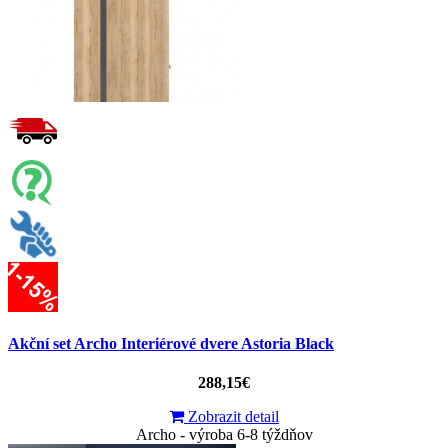
Akční set Archo Interiérové dvere Astoria Black
288,15€
Zobrazit detail
Archo - výroba 6-8 týždňov