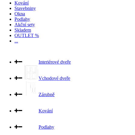
Kování
Stavebniny
Okna
Podlahy
Akční sety
Skladem
OUTLET %
...
Interiérové dveře
Vchodové dveře
Zárubně
Kování
Podlahy