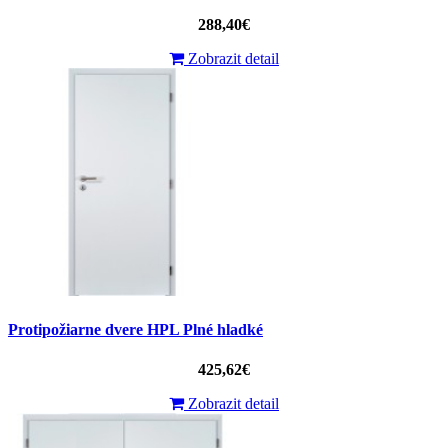
288,40€
Zobrazit detail
Protipožiarne dvere HPL Plné hladké
425,62€
Zobrazit detail