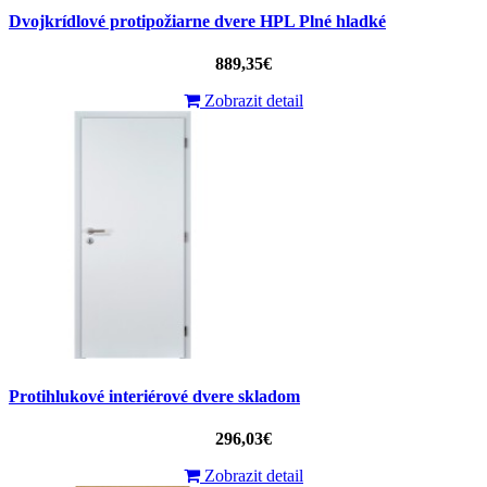
Dvojkrídlové protipožiarne dvere HPL Plné hladké
889,35€
Zobrazit detail
Protihlukové interiérové dvere skladom
296,03€
Zobrazit detail