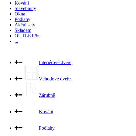
Kování
Stavebniny
Okna
Podlahy
Akční sety
Skladem
OUTLET %
...
Interiérové dveře
Vchodové dveře
Zárubně
Kování
Podlahy