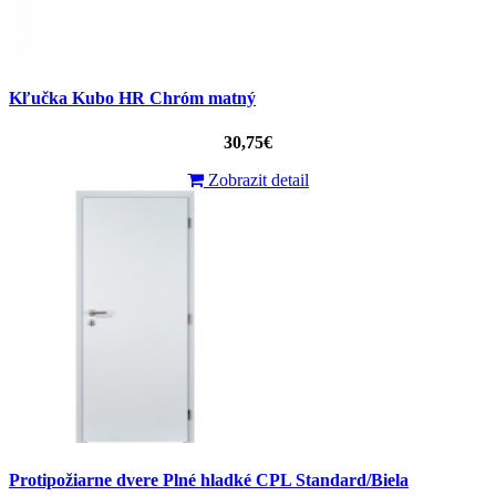
Kľučka Kubo HR Chróm matný
30,75€
Zobrazit detail
Protipožiarne dvere Plné hladké CPL Standard/Biela