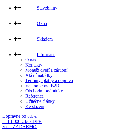
Stavebniny
Okna
Skladem
Informace
O nás
Kontakty
Montáž dveří a zárubní
Akční nabídky
Termíny, platby a doprava
Velkoobchod B2B
Obchodní podmínky
Reference
Užitečné články
Ke stažení
Dopravné od 8.6 €
nad 1.000 € bez DPH
zcela ZADARMO