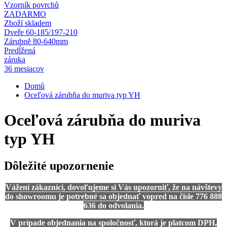
Vzorník povrchů
ZADARMO
Zboží skladem
Dveře 60-185/197-210
Zárubně 80-640mm
Predĺžená
záruka
36 mesiacov
Domů
Oceľová zárubňa do muriva typ YH
Oceľová zárubňa do muriva
typ YH
Dôležité upozornenie
Vážení zákazníci, dovoľujeme si Vás upozorniť, že na návštevy
do showroomu je potrebné sa objednať vopred na čísle 776 888
636 do odvolania.
V prípade objednania na spoločnosť, ktorá je platcom DPH,