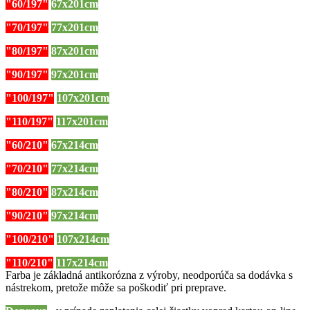
"60/197"
67x201cm
"70/197"
77x201cm
"80/197"
87x201cm
"90/197"
97x201cm
"100/197"
107x201cm
"110/197"
117x201cm
"60/210"
67x214cm
"70/210"
77x214cm
"80/210"
87x214cm
"90/210"
97x214cm
"100/210"
107x214cm
"110/210"
117x214cm
Farba je základná antikorózna z výroby, neodporúča sa dodávka s
nástrekom, pretože môže sa poškodiť pri preprave.