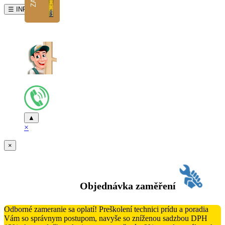
☰ INFO
▲
×
×
Objednávka zaměření
Odborné zameranie sa oplatí! Preškolení technici prídu a poradia
Vám so správnym postupom, navyše so zníženou sadzbou DPH