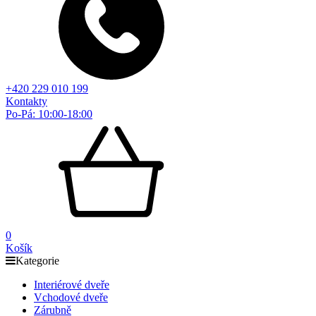
+420 229 010 199
Kontakty
Po-Pá: 10:00-18:00
0
Košík
Kategorie
Interiérové dveře
Vchodové dveře
Zárubně