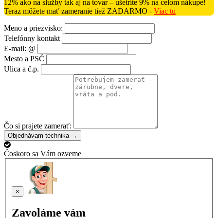
12% ako na služby tak aj na tovar – ušetríte 9% na celom nákupe!
Teraz môžete mať zameranie tiež ZADARMO -
Viac tu
Meno a priezvisko:
Telefónny kontakt
E-mail: @
Mesto a PSČ
Ulica a č.p.
Čo si prajete zamerať:
Objednávam technika →
Čoskoro sa Vám ozveme
×
Zavoláme vám