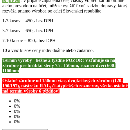
Doprava
- v prípade zaplatenia celej čiastky vopred kartou on-line
alebo prevodom na účet, môžete využiť fixnú sadzbu dopravy, ktorý
rozváža priamo výrobca po celej Slovenskej republike
1-3 kusov = 450,- bez DPH
3-7 kusov = 650,- bez DPH
7-10 kusov = 850,- bez DPH
10 a viac kusov ceny individuálne alebo zadarmo.
Termín výroby - bežne 2 týždne POZOR! Vzťahuje sa na
zárubne pre hrúbku steny 75 - 150mm, rozmer dverí 600-
1100mm
Ostatné zárubne od 150mm viac, dvojkrílových zárubní (120-
190/197), nástreku RAL, či atypických rozmerov, všetko ostatné
má termín výroby 6 týždňov!
0%
0%
0%
0%
0%