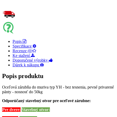
Popis
Specifikace
Recenze (0)
Ke stažení
Doporučené výrobky
Dárek k nákupu
Popis produktu
Oceľová zárubňa do muriva typ YH - bez tesnenia, pevné privarené
pánty - nosnosť do 50kg
Odporúčaný stavebný otvor pre oceľové zárubne:
Pre dvere:
Stavebný otvor: