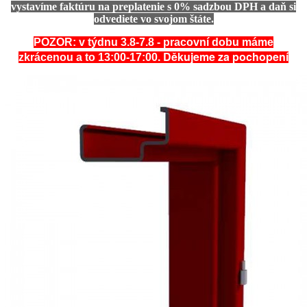
vystavíme faktúru na preplatenie s 0% sadzbou DPH a daň si
odvediete vo svojom štáte.
POZOR: v týdnu 3.8-7.8 - pracovní dobu máme
. Děkujeme za pochopení
zkrácenou a to 13:00-17:00