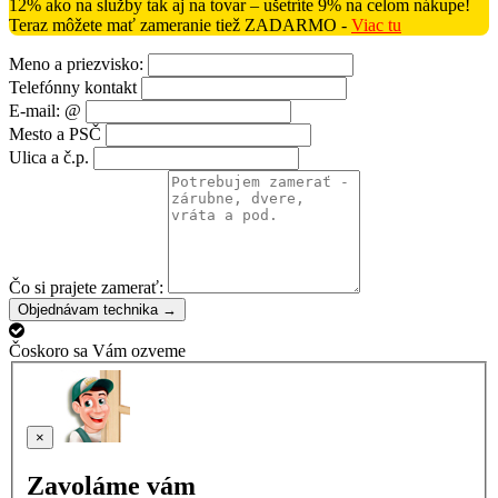
12% ako na služby tak aj na tovar – ušetríte 9% na celom nákupe!
Teraz môžete mať zameranie tiež ZADARMO -
Viac tu
Meno a priezvisko:
Telefónny kontakt
E-mail: @
Mesto a PSČ
Ulica a č.p.
Čo si prajete zamerať:
Objednávam technika →
Čoskoro sa Vám ozveme
×
Zavoláme vám