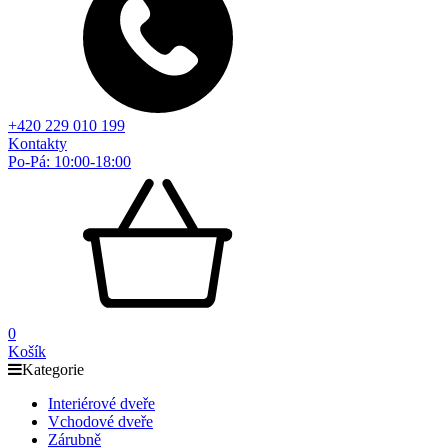
+420 229 010 199
Kontakty
Po-Pá: 10:00-18:00
0
Košík
Kategorie
Interiérové dveře
Vchodové dveře
Zárubně