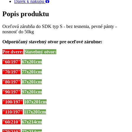
Dárek k nákupu
Popis produktu
Oceľová zárubňa do SDK typ S - bez tesnenia, pevné pánty -
nosnosť do 50kg
Odporúčaný stavebný otvor pre oceľové zárubne:
Pre dvere:
Stavebný otvor:
"60/197"
67x201cm
"70/197"
77x201cm
"80/197"
87x201cm
"90/197"
97x201cm
"100/197"
107x201cm
"110/197"
117x201cm
"60/210"
67x214cm
"70/210"
77x214cm