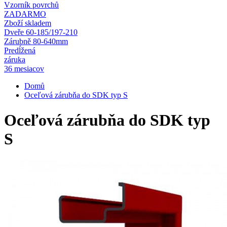
Vzorník povrchů
ZADARMO
Zboží skladem
Dveře 60-185/197-210
Zárubně 80-640mm
Predĺžená
záruka
36 mesiacov
Domů
Oceľová zárubňa do SDK typ S
Oceľová zárubňa do SDK typ
S