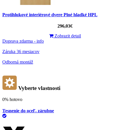
Protihlukové interiérové ​​dvere Plné hladké HPL
296,03€
Zobrazit detail
Doprava zdarma - info
Záruka 36 mesiacov
Odborná montáž
Vyberte vlastnosti
0%
hotovo
Tesnenie do oceľ. zárubne