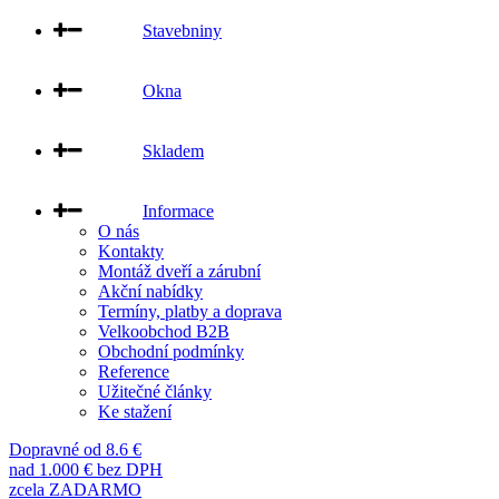
Stavebniny
Okna
Skladem
Informace
O nás
Kontakty
Montáž dveří a zárubní
Akční nabídky
Termíny, platby a doprava
Velkoobchod B2B
Obchodní podmínky
Reference
Užitečné články
Ke stažení
Dopravné od 8.6 €
nad 1.000 € bez DPH
zcela ZADARMO