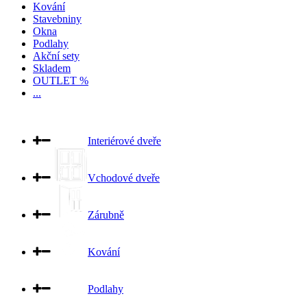
Kování
Stavebniny
Okna
Podlahy
Akční sety
Skladem
OUTLET %
...
Interiérové dveře
Vchodové dveře
Zárubně
Kování
Podlahy