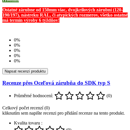
Ostatné zárubne od 150mm viac, dvojkrílových zárubní (120-
190/197), nástreku RAL, či atypických rozmerov, všetko ostatné
má termín výroby 6 týždňov!
0%
0%
0%
0%
0%
Napsat recenzi produktu
Recenze přes Oceľová zárubňa do SDK typ S
Průměrné hodnocení:
(0)
Celkový počet recenzí (0)
kliknutím sem napište recenzi pro přidání recenze na tento produkt.
Kvalita tovaru :
(0)