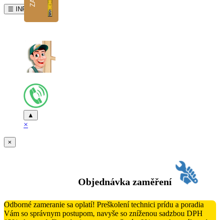
☰ INFO
▲
×
×
Objednávka zaměření
Odborné zameranie sa oplatí! Preškolení technici prídu a poradia
Vám so správnym postupom, navyše so zníženou sadzbou DPH