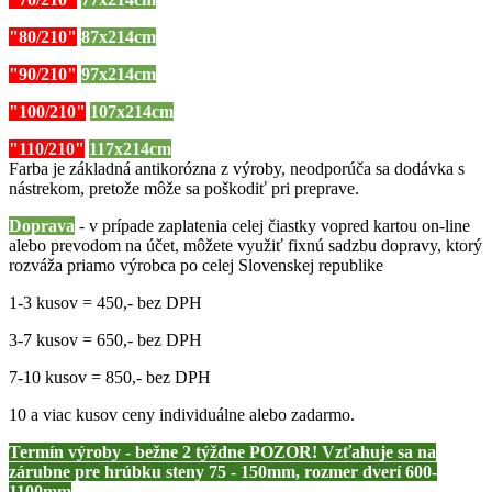
"80/210"
87x214cm
"90/210"
97x214cm
"100/210"
107x214cm
"110/210"
117x214cm
Farba je základná antikorózna z výroby, neodporúča sa dodávka s
nástrekom, pretože môže sa poškodiť pri preprave.
Doprava
- v prípade zaplatenia celej čiastky vopred kartou on-line
alebo prevodom na účet, môžete využiť fixnú sadzbu dopravy, ktorý
rozváža priamo výrobca po celej Slovenskej republike
1-3 kusov = 450,- bez DPH
3-7 kusov = 650,- bez DPH
7-10 kusov = 850,- bez DPH
10 a viac kusov ceny individuálne alebo zadarmo.
Termín výroby - bežne 2 týždne POZOR! Vzťahuje sa na
zárubne pre hrúbku steny 75 - 150mm, rozmer dverí 600-
1100mm