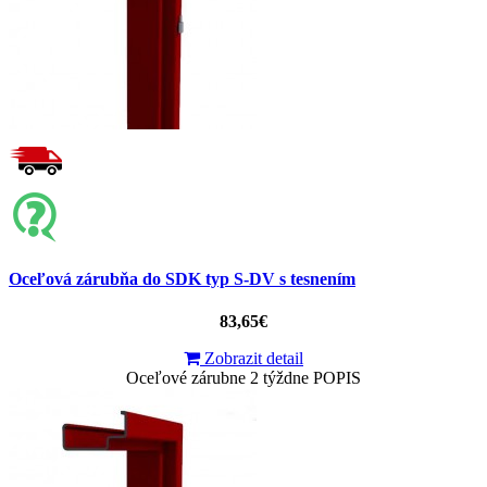
Oceľová zárubňa do SDK typ S-DV s tesnením
83,65€
Zobrazit detail
Oceľové zárubne 2 týždne POPIS