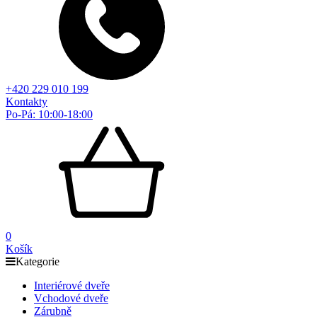
+420 229 010 199
Kontakty
Po-Pá: 10:00-18:00
0
Košík
Kategorie
Interiérové dveře
Vchodové dveře
Zárubně