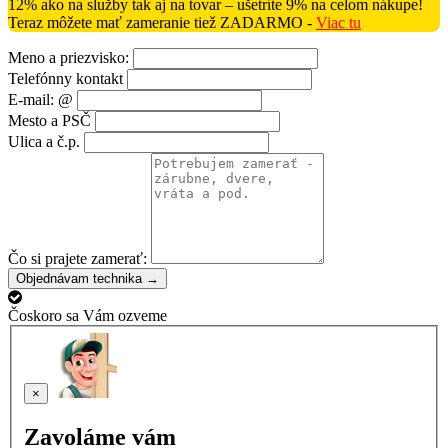
12% ako na služby tak aj na tovar – ušetríte 9% na celom nákupe!
Teraz môžete mať zameranie tiež ZADARMO -
Viac tu
Meno a priezvisko:
Telefónny kontakt
E-mail: @
Mesto a PSČ
Ulica a č.p.
Čo si prajete zamerať:
Objednávam technika →
Čoskoro sa Vám ozveme
×
Zavoláme vám