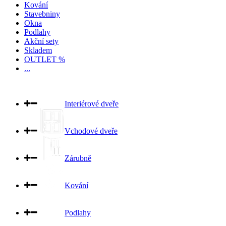
Kování
Stavebniny
Okna
Podlahy
Akční sety
Skladem
OUTLET %
...
Interiérové dveře
Vchodové dveře
Zárubně
Kování
Podlahy