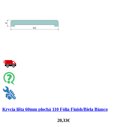
Krycia lišta 60mm plochá 110 Fólia Finish/Biela Bianco
20,33€