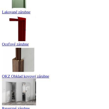
Lakované zárubne
Oceľové zárubne
OKZ Obklad kovovej zárubne
Reverzné zárubne