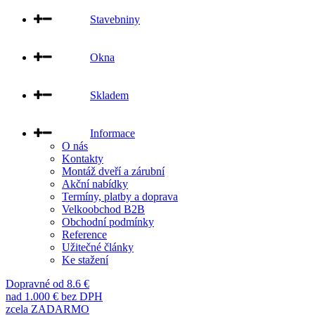
Stavebniny
Okna
Skladem
Informace
O nás
Kontakty
Montáž dveří a zárubní
Akční nabídky
Termíny, platby a doprava
Velkoobchod B2B
Obchodní podmínky
Reference
Užitečné články
Ke stažení
Dopravné od 8.6 €
nad 1.000 € bez DPH
zcela ZADARMO