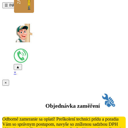
☰ INFO
▲
×
×
Objednávka zaměření
Odborné zameranie sa oplatí! Preškolení technici prídu a poradia
Vám so správnym postupom, navyše so zníženou sadzbou DPH