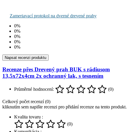
Zameriavací protokol na dverné drevené prahy
0%
0%
0%
0%
0%
Napsat recenzi produktu
Recenze přes Drevený prah BUK s rádiusom
13,5x72x4cm 2x ochranný lak, s tesnením
Průměrné hodnocení:
(0)
Celkový počet recenzí (0)
kliknutím sem napište recenzi pro přidání recenze na tento produkt.
Kvalita tovaru :
(0)
Komunikácia :