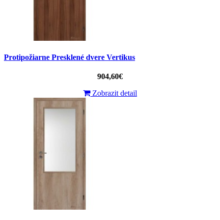
Protipožiarne Presklené dvere Vertikus
904,60€
Zobrazit detail