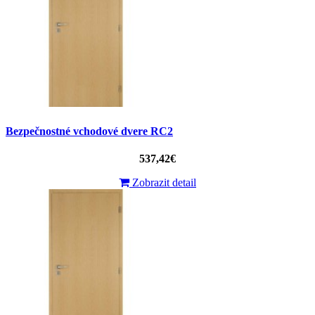
Bezpečnostné vchodové dvere RC2
537,42€
Zobrazit detail