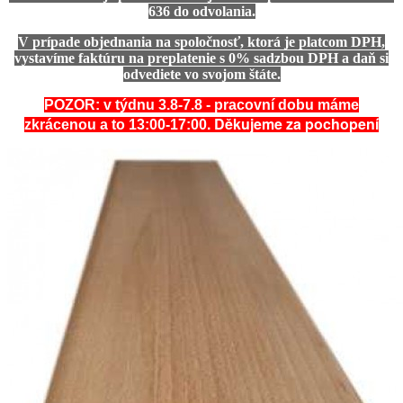
636 do odvolania.
V prípade objednania na spoločnosť, ktorá je platcom DPH,
vystavíme faktúru na preplatenie s 0% sadzbou DPH a daň si
odvediete vo svojom štáte.
POZOR: v týdnu 3.8-7.8 - pracovní dobu máme
. Děkujeme za pochopení
zkrácenou a to 13:00-17:00