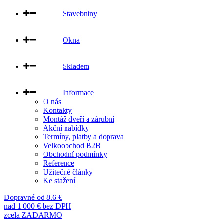
Stavebniny
Okna
Skladem
Informace
O nás
Kontakty
Montáž dveří a zárubní
Akční nabídky
Termíny, platby a doprava
Velkoobchod B2B
Obchodní podmínky
Reference
Užitečné články
Ke stažení
Dopravné od 8.6 €
nad 1.000 € bez DPH
zcela ZADARMO