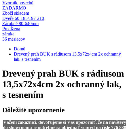
Vzorník povrchů
ZADARMO
Zboží skladem
Dveře 60-185/197-210
Zárubně 80-640mm
Predĺžená
záruka
36 mesiacov
Domů
Drevený prah BUK s rádiusom 13,5x72x4cm 2x ochranný
lak, s tesnením
Drevený prah BUK s rádiusom
13,5x72x4cm 2x ochranný lak,
s tesnením
Dôležité upozornenie
Vážení zákazníci, dovoľujeme si Vás upozorniť, že na návštevy
do showroomu je potrebné sa objednať vopred na čísle 776 888