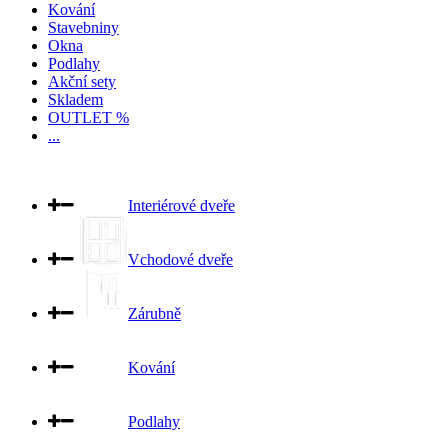
Kování
Stavebniny
Okna
Podlahy
Akční sety
Skladem
OUTLET %
...
Interiérové dveře
Vchodové dveře
Zárubně
Kování
Podlahy