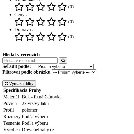
(0)
Ceny :
(0)
Doprava :
(0)
Hledat v recenzích
Seřadit podle:
Filtrovat podle obrázku
Vymazat filtry
Špecifikácia Prahy
Materiál
Buk - fixná škárovka
Povrch
2x vrstvy laku
Profil
polomer
Rozmery
Podľa výberu
Tesnenie
Podľa výberu
Výrobca
DrevenéPrahy.cz