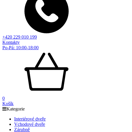
+420 229 010 199
Kontakty
Po-Pá: 10:00-18:00
0
Košík
Kategorie
Interiérové dveře
Vchodové dveře
Zárubně