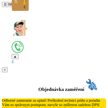
☰ INFO
▲
×
×
Objednávka zaměření
Odborné zameranie sa oplatí! Preškolení technici prídu a poradia
Vám so správnym postupom, navyše so zníženou sadzbou DPH