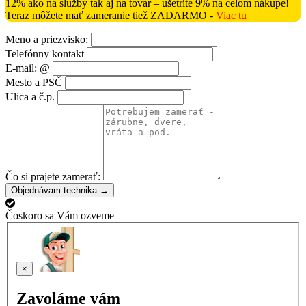
12% ako na služby tak aj na tovar – ušetríte 9% na celom nákupe!
Teraz môžete mať zameranie tiež ZADARMO -
Viac tu
Meno a priezvisko:
Telefónny kontakt
E-mail: @
Mesto a PSČ
Ulica a č.p.
Čo si prajete zamerať:
Objednávam technika →
Čoskoro sa Vám ozveme
×
Zavoláme vám