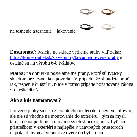
na tesnenie a tesnenie + lakovanie
Dostupnosť:
fyzicky na sklade vedieme prahy viď odkaz:
https://home-outlet.sk/stavebniny/kovanie/drevene-prahy
a
ostatné sú na výrobu 6-8 týždňov.
Platba:
na dobierku posielame iba prahy, ktoré sú fyzicky
skladom bez tesnenia a povrchu. V prípade, že si budete priať
lak, tesnenie či lazúru, bude v tomto prípade požadovaná záloha
vo výške 40%.
Ako a kde namontovať?
Drevené prahy síce sú z kvalitného materiálu a pevných drevín,
ale nie sú vhodné na montovanie do exteriéru - tým sa myslí
tam, kde na prah prší či priamo svieti slniečko, musí byť pod
prístreškom v exteriéri a najlepšie v uzavretých priestoroch
napríklad pivnica, vchodové dvere do bytu a pod.