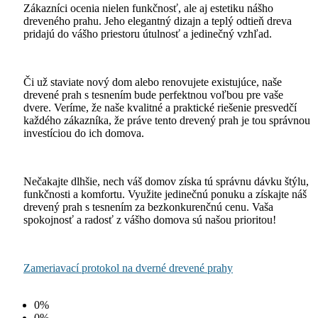
Zákazníci ocenia nielen funkčnosť, ale aj estetiku nášho
dreveného prahu. Jeho elegantný dizajn a teplý odtieň dreva
pridajú do vášho priestoru útulnosť a jedinečný vzhľad.
Či už staviate nový dom alebo renovujete existujúce, naše
drevené prah s tesnením bude perfektnou voľbou pre vaše
dvere. Veríme, že naše kvalitné a praktické riešenie presvedčí
každého zákazníka, že práve tento drevený prah je tou správnou
investíciou do ich domova.
Nečakajte dlhšie, nech váš domov získa tú správnu dávku štýlu,
funkčnosti a komfortu. Využite jedinečnú ponuku a získajte náš
drevený prah s tesnením za bezkonkurenčnú cenu. Vaša
spokojnosť a radosť z vášho domova sú našou prioritou!
Zameriavací protokol na dverné drevené prahy
0%
0%