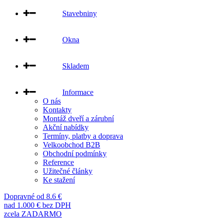
Stavebniny
Okna
Skladem
Informace
O nás
Kontakty
Montáž dveří a zárubní
Akční nabídky
Termíny, platby a doprava
Velkoobchod B2B
Obchodní podmínky
Reference
Užitečné články
Ke stažení
Dopravné od 8.6 €
nad 1.000 € bez DPH
zcela ZADARMO