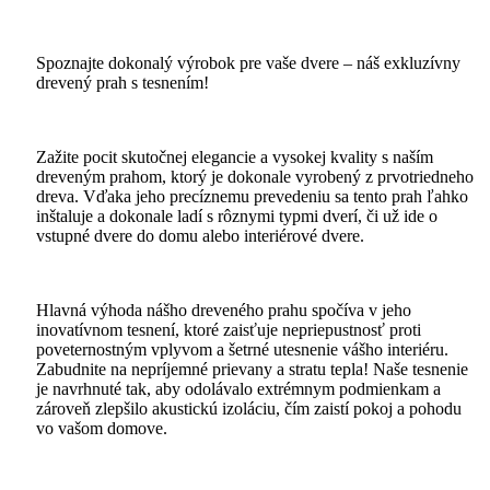
Spoznajte dokonalý výrobok pre vaše dvere – náš exkluzívny
drevený prah s tesnením!
Zažite pocit skutočnej elegancie a vysokej kvality s naším
dreveným prahom, ktorý je dokonale vyrobený z prvotriedneho
dreva. Vďaka jeho precíznemu prevedeniu sa tento prah ľahko
inštaluje a dokonale ladí s rôznymi typmi dverí, či už ide o
vstupné dvere do domu alebo interiérové dvere.
Hlavná výhoda nášho dreveného prahu spočíva v jeho
inovatívnom tesnení, ktoré zaisťuje nepriepustnosť proti
poveternostným vplyvom a šetrné utesnenie vášho interiéru.
Zabudnite na nepríjemné prievany a stratu tepla! Naše tesnenie
je navrhnuté tak, aby odolávalo extrémnym podmienkam a
zároveň zlepšilo akustickú izoláciu, čím zaistí pokoj a pohodu
vo vašom domove.