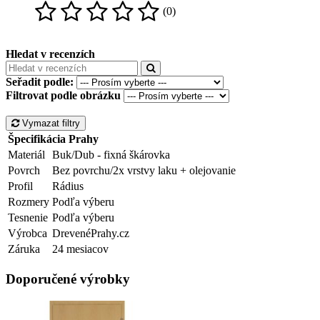
(0)
Hledat v recenzích
Seřadit podle:
Filtrovat podle obrázku
Vymazat filtry
Špecifikácia Prahy
Materiál
Buk/Dub - fixná škárovka
Povrch
Bez povrchu/2x vrstvy laku + olejovanie
Profil
Rádius
Rozmery
Podľa výberu
Tesnenie
Podľa výberu
Výrobca
DrevenéPrahy.cz
Záruka
24 mesiacov
Doporučené výrobky