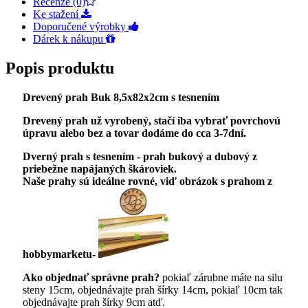
Recenze (0)
Ke stažení
Doporučené výrobky
Dárek k nákupu
Popis produktu
Drevený prah Buk 8,5x82x2cm s tesnením
Drevený prah už vyrobený, stačí iba vybrať povrchovú
úpravu alebo bez a tovar dodáme do cca 3-7dní.
Dverný prah s tesnením - prah bukový a dubový z
priebežne napájaných škároviek.
Naše prahy sú ideálne rovné, viď obrázok s prahom z
hobbymarketu-
Ako objednať správne prah?
pokiaľ zárubne máte na silu
steny 15cm, objednávajte prah šírky 14cm, pokiaľ 10cm tak
objednávajte prah šírky 9cm atď.