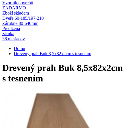
Vzorník povrchů
ZADARMO
Zboží skladem
Dveře 60-185/197-210
Zárubně 80-640mm
Predĺžená
záruka
36 mesiacov
Domů
Drevený prah Buk 8,5x82x2cm s tesnením
Drevený prah Buk 8,5x82x2cm
s tesnením