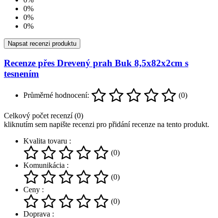
0%
0%
0%
Napsat recenzi produktu
Recenze přes Drevený prah Buk 8,5x82x2cm s
tesnením
Průměrné hodnocení:
(0)
Celkový počet recenzí (0)
kliknutím sem napište recenzi pro přidání recenze na tento produkt.
Kvalita tovaru :
(0)
Komunikácia :
(0)
Ceny :
(0)
Doprava :