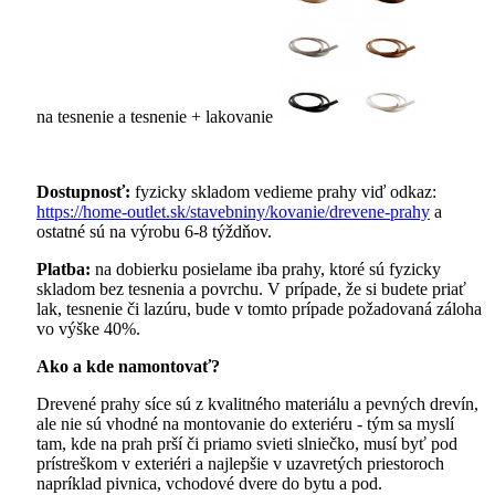
na tesnenie a tesnenie + lakovanie
Dostupnosť:
fyzicky skladom vedieme prahy viď odkaz:
https://home-outlet.sk/stavebniny/kovanie/drevene-prahy
a
ostatné sú na výrobu 6-8 týždňov.
Platba:
na dobierku posielame iba prahy, ktoré sú fyzicky
skladom bez tesnenia a povrchu. V prípade, že si budete priať
lak, tesnenie či lazúru, bude v tomto prípade požadovaná záloha
vo výške 40%.
Ako a kde namontovať?
Drevené prahy síce sú z kvalitného materiálu a pevných drevín,
ale nie sú vhodné na montovanie do exteriéru - tým sa myslí
tam, kde na prah prší či priamo svieti slniečko, musí byť pod
prístreškom v exteriéri a najlepšie v uzavretých priestoroch
napríklad pivnica, vchodové dvere do bytu a pod.