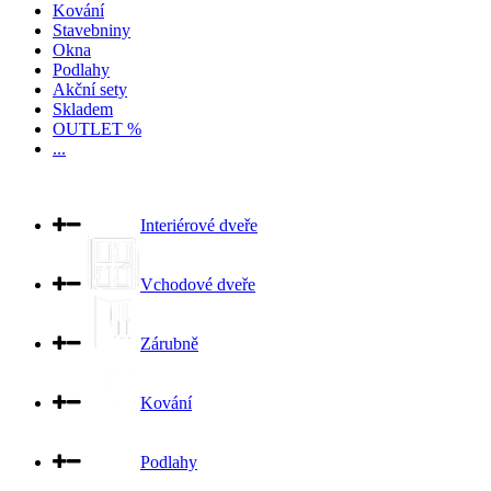
Kování
Stavebniny
Okna
Podlahy
Akční sety
Skladem
OUTLET %
...
Interiérové dveře
Vchodové dveře
Zárubně
Kování
Podlahy