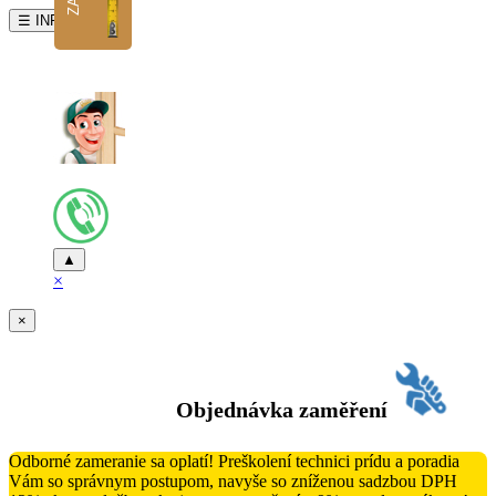
☰ INFO
▲
×
×
Objednávka zaměření
Odborné zameranie sa oplatí! Preškolení technici prídu a poradia
Vám so správnym postupom, navyše so zníženou sadzbou DPH