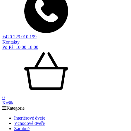
+420 229 010 199
Kontakty
Po-Pá: 10:00-18:00
0
Košík
Kategorie
Interiérové dveře
Vchodové dveře
Zárubně