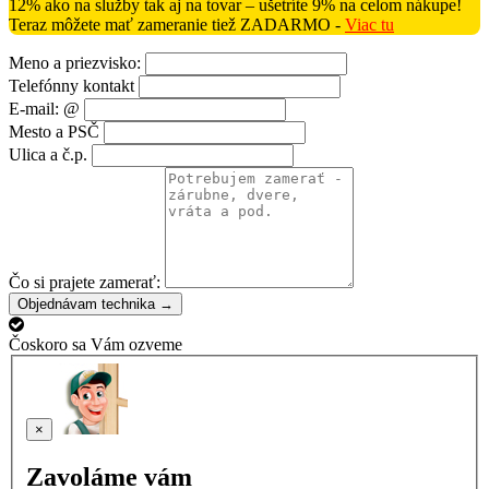
12% ako na služby tak aj na tovar – ušetríte 9% na celom nákupe!
Teraz môžete mať zameranie tiež ZADARMO -
Viac tu
Meno a priezvisko:
Telefónny kontakt
E-mail: @
Mesto a PSČ
Ulica a č.p.
Čo si prajete zamerať:
Objednávam technika →
Čoskoro sa Vám ozveme
×
Zavoláme vám