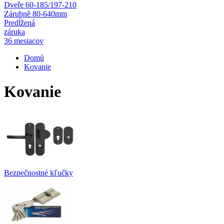
Dveře 60-185/197-210
Zárubně 80-640mm
Predĺžená
záruka
36 mesiacov
Domů
Kovanie
Kovanie
Bezpečnostné kľučky