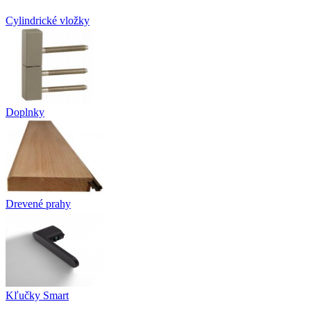
Cylindrické vložky
Doplnky
Drevené prahy
Kľučky Smart