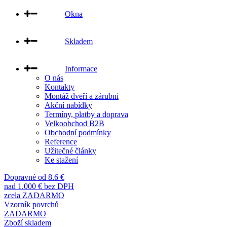
Okna
Skladem
Informace
O nás
Kontakty
Montáž dveří a zárubní
Akční nabídky
Termíny, platby a doprava
Velkoobchod B2B
Obchodní podmínky
Reference
Užitečné články
Ke stažení
Dopravné od 8.6 €
nad 1.000 € bez DPH
zcela ZADARMO
Vzorník povrchů
ZADARMO
Zboží skladem