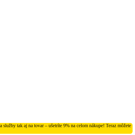
služby tak aj na tovar – ušetríte 9% na celom nákupe! Teraz môžete