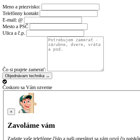
Meno a priezvisko:
Telefónny kontakt
E-mail: @
Mesto a PSČ
Ulica a č.p.
Čo si prajete zamerať:
Objednávam technika →
Čoskoro sa Vám ozveme
×
Zavoláme vám
Zadajte vaše telefónne číslo a naši operátori sa vám ozvú čo najsk