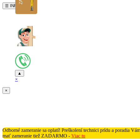
☰ INFO
▲
×
×
Odborné zameranie sa oplatí! Preškolení technici prídu a poradia V
mať zameranie tiež ZADARMO -
Viac tu