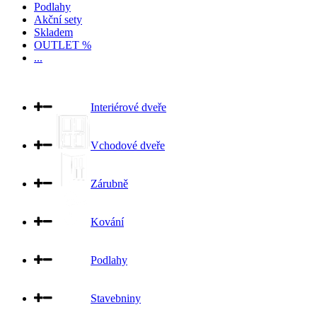
Podlahy
Akční sety
Skladem
OUTLET %
...
Interiérové dveře
Vchodové dveře
Zárubně
Kování
Podlahy
Stavebniny