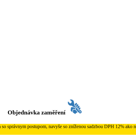
Objednávka zaměření
ám so správnym postupom, navyše so zníženou sadzbou DPH 12% ako na 