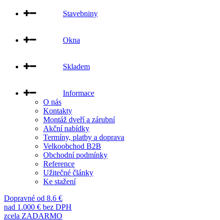
Stavebniny
Okna
Skladem
Informace
O nás
Kontakty
Montáž dveří a zárubní
Akční nabídky
Termíny, platby a doprava
Velkoobchod B2B
Obchodní podmínky
Reference
Užitečné články
Ke stažení
Dopravné od 8.6 €
nad 1.000 € bez DPH
zcela ZADARMO