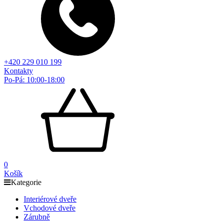
+420 229 010 199
Kontakty
Po-Pá: 10:00-18:00
0
Košík
Kategorie
Interiérové dveře
Vchodové dveře
Zárubně