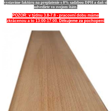
vystavíme faktúru na preplatenie s 0% sadzbou DPH a daň si
odvediete vo svojom štáte.
POZOR: v týdnu 3.8-7.8 - pracovní dobu máme
. Děkujeme za pochopení
zkrácenou a to 13:00-17:00