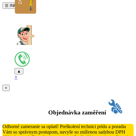
☰ INFO
▲
×
×
Objednávka zaměření
Odborné zameranie sa oplatí! Preškolení technici prídu a poradia
Vám so správnym postupom, navyše so zníženou sadzbou DPH