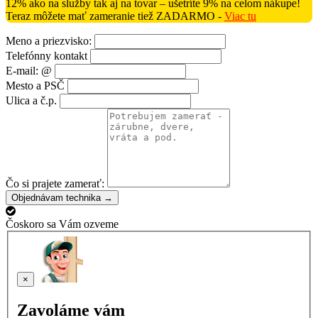
12% ako na služby tak aj na tovar – ušetríte 9% na celom nákupe!
Teraz môžete mať zameranie tiež ZADARMO -
Viac tu
Meno a priezvisko:
Telefónny kontakt
E-mail: @
Mesto a PSČ
Ulica a č.p.
Čo si prajete zamerať:
Objednávam technika →
Čoskoro sa Vám ozveme
×
Zavoláme vám