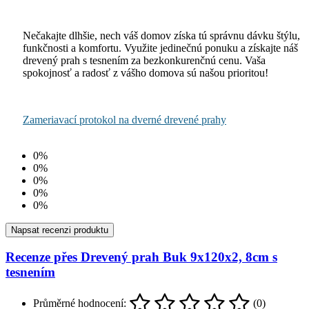
Nečakajte dlhšie, nech váš domov získa tú správnu dávku štýlu,
funkčnosti a komfortu. Využite jedinečnú ponuku a získajte náš
drevený prah s tesnením za bezkonkurenčnú cenu. Vaša
spokojnosť a radosť z vášho domova sú našou prioritou!
Zameriavací protokol na dverné drevené prahy
0%
0%
0%
0%
0%
Napsat recenzi produktu
Recenze přes Drevený prah Buk 9x120x2, 8cm s
tesnením
Průměrné hodnocení:
(0)