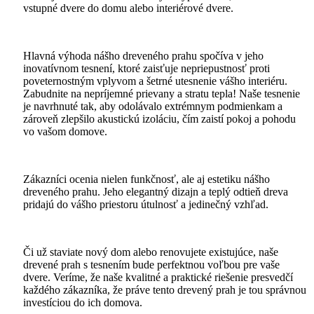
vstupné dvere do domu alebo interiérové dvere.
Hlavná výhoda nášho dreveného prahu spočíva v jeho
inovatívnom tesnení, ktoré zaisťuje nepriepustnosť proti
poveternostným vplyvom a šetrné utesnenie vášho interiéru.
Zabudnite na nepríjemné prievany a stratu tepla! Naše tesnenie
je navrhnuté tak, aby odolávalo extrémnym podmienkam a
zároveň zlepšilo akustickú izoláciu, čím zaistí pokoj a pohodu
vo vašom domove.
Zákazníci ocenia nielen funkčnosť, ale aj estetiku nášho
dreveného prahu. Jeho elegantný dizajn a teplý odtieň dreva
pridajú do vášho priestoru útulnosť a jedinečný vzhľad.
Či už staviate nový dom alebo renovujete existujúce, naše
drevené prah s tesnením bude perfektnou voľbou pre vaše
dvere. Veríme, že naše kvalitné a praktické riešenie presvedčí
každého zákazníka, že práve tento drevený prah je tou správnou
investíciou do ich domova.