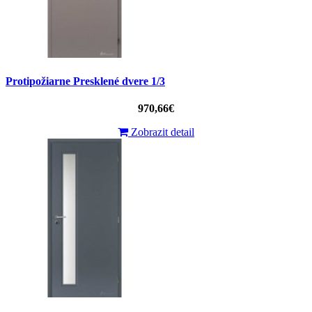
Protipožiarne Presklené dvere 1/3
970,66€
Zobrazit detail