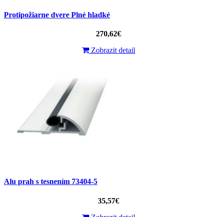
Protipožiarne dvere Plné hladké
270,62€
Zobrazit detail
Alu prah s tesnením 73404-5
35,57€