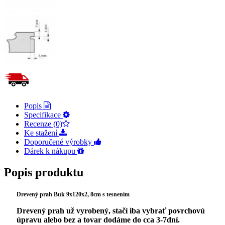
Popis
Specifikace
Recenze (0)
Ke stažení
Doporučené výrobky
Dárek k nákupu
Popis produktu
Drevený prah Buk 9x120x2, 8cm s tesnením
Drevený prah už vyrobený, stačí iba vybrať povrchovú
úpravu alebo bez a tovar dodáme do cca 3-7dní.