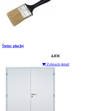
Štetec plochý
4,83€
Zobrazit detail