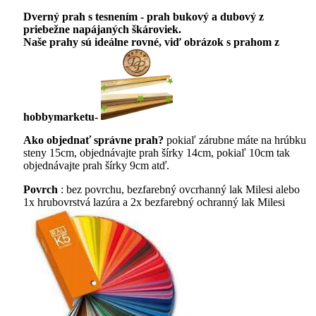
Dverný prah s tesnením - prah bukový a dubový z
priebežne napájaných škároviek.
Naše prahy sú ideálne rovné, viď obrázok s prahom z
hobbymarketu-
Ako objednať správne prah?
pokiaľ zárubne máte na hrúbku
steny 15cm, objednávajte prah šírky 14cm, pokiaľ 10cm tak
objednávajte prah šírky 9cm atď.
Povrch
: bez povrchu, bezfarebný ovcrhanný lak Milesi alebo
1x hrubovrstvá lazúra a 2x bezfarebný ochranný lak Milesi