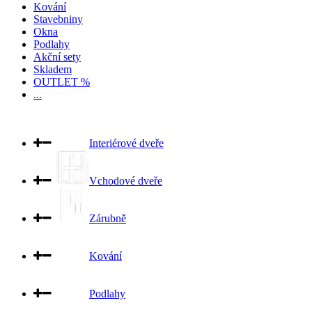
Kování
Stavebniny
Okna
Podlahy
Akční sety
Skladem
OUTLET %
...
Interiérové dveře
Vchodové dveře
Zárubně
Kování
Podlahy