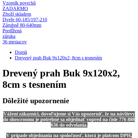
Vzorník povrchů
ZADARMO
Zboží skladem
Dveře 60-185/197-210
Zárubně 80-640mm
Predĺžená
záruka
36 mesiacov
Domů
Drevený prah Buk 9x120x2, 8cm s tesnením
Drevený prah Buk 9x120x2,
8cm s tesnením
Dôležité upozornenie
Vážení zákazníci, dovoľujeme si Vás upozorniť, že na návštevy
do showroomu je potrebné sa objednať vopred na čísle 776 888
636 do odvolania.
V prípade objednania na spoločnosť, ktorá je platcom DPH,