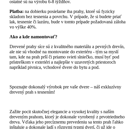
ostatné sú na výrobu 6-8 týždňov.
Platba:
na dobierku posielame iba prahy, ktoré sú fyzicky
skladom bez tesnenia a povrchu. V prípade, že si budete priať
lak, tesnenie či lazúru, bude v tomto prípade požadovaná záloha
vo výške 40%.
Ako a kde namontovať?
Drevené prahy síce sú z kvalitného materiálu a pevných drevín,
ale nie sú vhodné na montovanie do exteriéru - tým sa myslí
tam, kde na prah prší či priamo svieti slniečko, musí byť pod
prístreškom v exteriéri a najlepšie v uzavretých priestoroch
napríklad pivnica, vchodové dvere do bytu a pod.
Spoznajte dokonalý výrobok pre vaše dvere – náš exkluzívny
drevený prah s tesnením!
Zažite pocit skutočnej elegancie a vysokej kvality s naším
dreveným prahom, ktorý je dokonale vyrobený z prvotriedneho
dreva. Vďaka jeho precíznemu prevedeniu sa tento prah ľahko
inštaluje a dokonale ladí s rôznymi typmi dverí, či už ide o