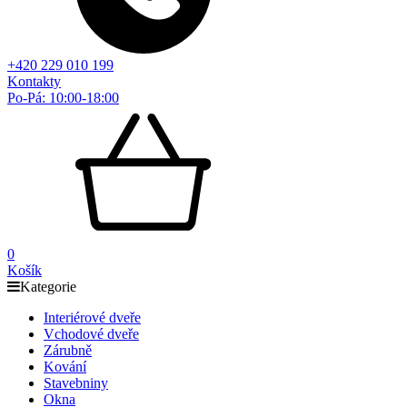
+420 229 010 199
Kontakty
Po-Pá: 10:00-18:00
0
Košík
Kategorie
Interiérové dveře
Vchodové dveře
Zárubně
Kování
Stavebniny
Okna