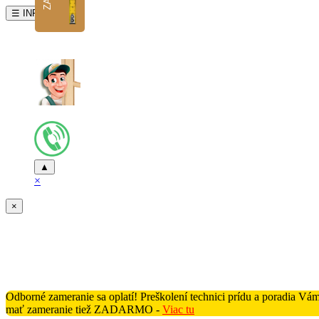
☰ INFO
▲
×
×
Odborné zameranie sa oplatí! Preškolení technici prídu a poradia V
mať zameranie tiež ZADARMO -
Viac tu