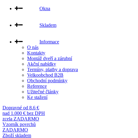
Okna
Skladem
Informace
O nás
Kontakty
Montáž dveří a zárubní
Akční nabídky
Termíny, platby a doprava
Velkoobchod B2B
Obchodní podmínky
Reference
Užitečné články
Ke stažení
Dopravné od 8.6 €
nad 1.000 € bez DPH
zcela ZADARMO
Vzorník povrchů
ZADARMO
Zboží skladem