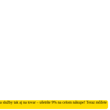
služby tak aj na tovar – ušetríte 9% na celom nákupe! Teraz môžete