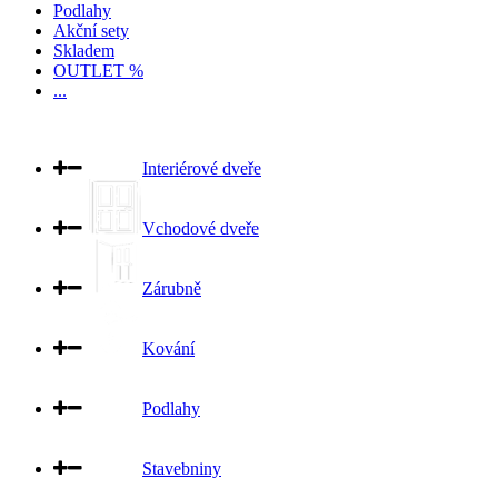
Podlahy
Akční sety
Skladem
OUTLET %
...
Interiérové dveře
Vchodové dveře
Zárubně
Kování
Podlahy
Stavebniny