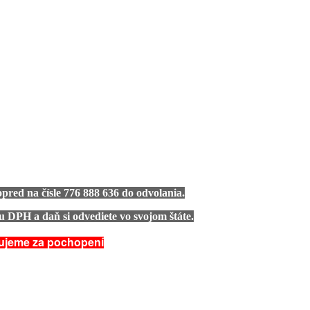
pred na čísle 776 888 636 do odvolania.
 DPH a daň si odvediete vo svojom štáte.
kujeme za pochopení