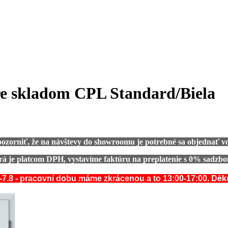
re skladom CPL Standard/Biela
ozorniť, že na návštevy do showroomu je potrebné sa objednať vo
rá je platcom DPH, vystavíme faktúru na preplatenie s 0% sadzbou
. Dě
-7.8 - pracovní dobu máme zkrácenou a to 13:00-17:00