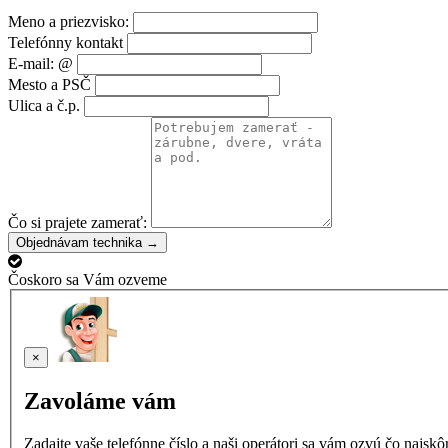
Meno a priezvisko:
Telefónny kontakt
E-mail: @
Mesto a PSČ
Ulica a č.p.
Čo si prajete zamerať:
Objednávam technika →
Čoskoro sa Vám ozveme
×
Zavoláme vám
Zadajte vaše telefónne číslo a naši operátori sa vám ozvú čo najsk