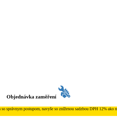
Objednávka zaměření
ám so správnym postupom, navyše so zníženou sadzbou DPH 12% ako na 