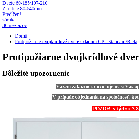
Dveře 60-185/197-210
Zárubně 80-640mm
Predĺžená
záruka
36 mesiacov
Domů
Protipožiarne dvojkrídlové dvere skladom CPL Standard/Biela
Protipožiarne dvojkrídlové dve
Dôležité upozornenie
Vážení zákazníci, dovoľujeme si Vás up
V prípade objednania na spoločnosť, kto
POZOR: v týdnu 3.8