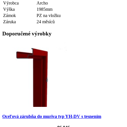
Výrobca
Archo
Výška
1985mm
Zámok
PZ na vložku
Záruka
24 měsíců
Doporučené výrobky
Oceľová zárubňa do muriva typ YH-DV s tesnením