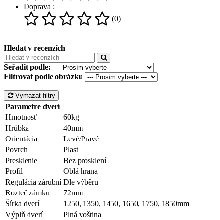
Doprava :
(0)
Hledat v recenzích
Seřadit podle:
Filtrovat podle obrázku
Vymazat filtry
Parametre dverí
Hmotnosť
60kg
Hrúbka
40mm
Orientácia
Levé/Pravé
Povrch
Plast
Presklenie
Bez prosklení
Profil
Oblá hrana
Regulácia zárubní
Dle výběru
Rozteč zámku
72mm
Šírka dverí
1250, 1350, 1450, 1650, 1750, 1850mm
Výplň dverí
Plná voština