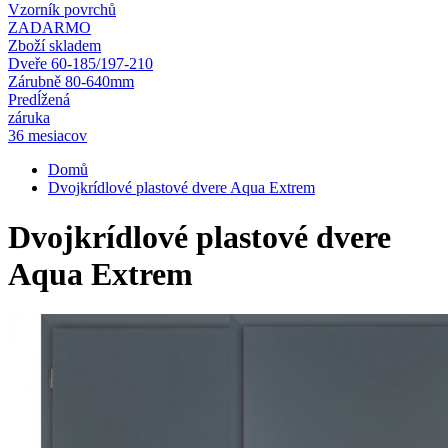
Vzorník povrchů
ZADARMO
Zboží skladem
Dveře 60-185/197-210
Zárubně 80-640mm
Predĺžená
záruka
36 mesiacov
Domů
Dvojkrídlové plastové dvere Aqua Extrem
Dvojkrídlové plastové dvere
Aqua Extrem