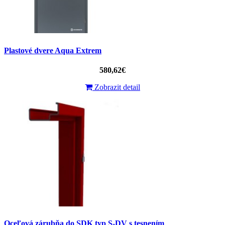
Plastové dvere Aqua Extrem
580,62€
Zobrazit detail
Oceľová zárubňa do SDK typ S-DV s tesnením