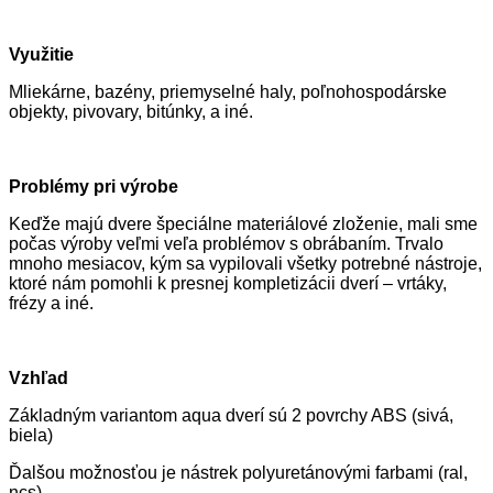
Využitie
Mliekárne, bazény, priemyselné haly, poľnohospodárske
objekty, pivovary, bitúnky, a iné.
Problémy pri výrobe
Keďže majú dvere špeciálne materiálové zloženie, mali sme
počas výroby veľmi veľa problémov s obrábaním. Trvalo
mnoho mesiacov, kým sa vypilovali všetky potrebné nástroje,
ktoré nám pomohli k presnej kompletizácii dverí – vrtáky,
frézy a iné.
Vzhľad
Základným variantom aqua dverí sú 2 povrchy ABS (sivá,
biela)
Ďalšou možnosťou je nástrek polyuretánovými farbami (ral,
ncs)