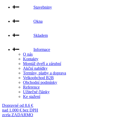
Stavebniny
Okna
Skladem
Informace
O nás
Kontakty
Montáž dveří a zárubní
Akční nabídky
Termíny, platby a doprava
Velkoobchod B2B
Obchodní podmínky
Reference
Užitečné články
Ke stažení
Dopravné od 8.6 €
nad 1.000 € bez DPH
zcela ZADARMO