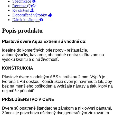
Specifikace
Recenze (0)
Ke stažení
Doporučené výrobky
Dárek k nákupu
Popis produktu
Plastové dvere Aqua Extrem
sú vhodné do:
Ideálne do komerčných priestorov - reštaurácie,
autoumývačky, kaviarne, obchodné centrá s dôrazom na
vysokú kvalitu a dlhú životnosť.
KONŠTRUKCIA
Plastové dvere s odolným ABS s hrúbkou 2 mm. Výplň je
tvorená EPS doskou. Konštrukcia dverí je navrhnutá tak, aby
bez najmenšieho poškodenia vydržala nárazy a tlak, ktorý na
nej môže pôsobiť.
PRÍSLUŠENSTVO V CENE
Dvere sú opatrené štandardne zámkom a niklovými pántami.
Zámok je povrchovo ošetrený dvojgeneračným zinkovaním