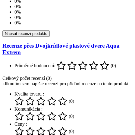
0%
0%
0%
0%
0%
Napsat recenzi produktu
Recenze přes Dvojkrídlové plastové dvere Aqua
Extrem
Průměrné hodnocení:
(0)
Celkový počet recenzí (0)
kliknutím sem napište recenzi pro přidání recenze na tento produkt.
Kvalita tovaru :
(0)
Komunikácia :
(0)
Ceny :
(0)