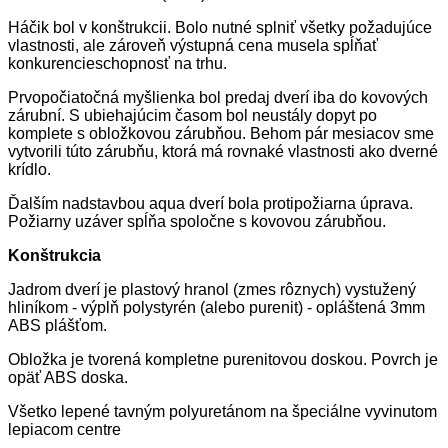
Háčik bol v konštrukcii. Bolo nutné splniť všetky požadujúce
vlastnosti, ale zároveň výstupná cena musela spĺňať
konkurencieschopnosť na trhu.
Prvopočiatočná myšlienka bol predaj dverí iba do kovových
zárubní. S ubiehajúcim časom bol neustály dopyt po
komplete s obložkovou zárubňou. Behom pár mesiacov sme
vytvorili túto zárubňu, ktorá má rovnaké vlastnosti ako dverné
krídlo.
Ďalším nadstavbou aqua dverí bola protipožiarna úprava.
Požiarny uzáver spĺňa spoločne s kovovou zárubňou.
Konštrukcia
Jadrom dverí je plastový hranol (zmes rôznych) vystužený
hliníkom - výplň polystyrén (alebo purenit) - opláštená 3mm
ABS plášťom.
Obložka je tvorená kompletne purenitovou doskou. Povrch je
opäť ABS doska.
Všetko lepené tavným polyuretánom na špeciálne vyvinutom
lepiacom centre