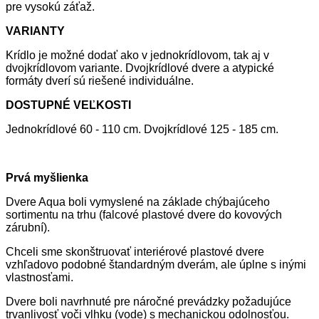
pre vysokú záťaž.
VARIANTY
Krídlo je možné dodať ako v jednokrídlovom, tak aj v
dvojkrídlovom variante. Dvojkrídlové dvere a atypické
formáty dverí sú riešené individuálne.
DOSTUPNÉ VEĽKOSTI
Jednokrídlové 60 - 110 cm. Dvojkrídlové 125 - 185 cm.
Prvá myšlienka
Dvere Aqua boli vymyslené na základe chýbajúceho
sortimentu na trhu (falcové plastové dvere do kovových
zárubní).
Chceli sme skonštruovať interiérové plastové dvere
vzhľadovo podobné štandardným dverám, ale úplne s inými
vlastnosťami.
Dvere boli navrhnuté pre náročné prevádzky požadujúce
trvanlivosť voči vlhku (vode) s mechanickou odolnosťou.