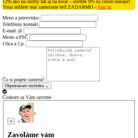
12% ako na služby tak aj na tovar – ušetríte 9% na celom nákupe!
Teraz môžete mať zameranie tiež ZADARMO -
Viac tu
Meno a priezvisko:
Telefónny kontakt
E-mail: @
Mesto a PSČ
Ulica a č.p.
Čo si prajete zamerať:
Objednávam technika →
Čoskoro sa Vám ozveme
×
Zavoláme vám