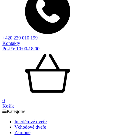
+420 229 010 199
Kontakty
Po-Pá: 10:00-18:00
0
Košík
Kategorie
Interiérové dveře
Vchodové dveře
Zárubně