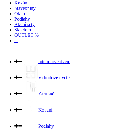
Kování
Stavebniny
Okna
Podlahy
Akční sety
Skladem
OUTLET %
...
Interiérové dveře
Vchodové dveře
Zárubně
Kování
Podlahy