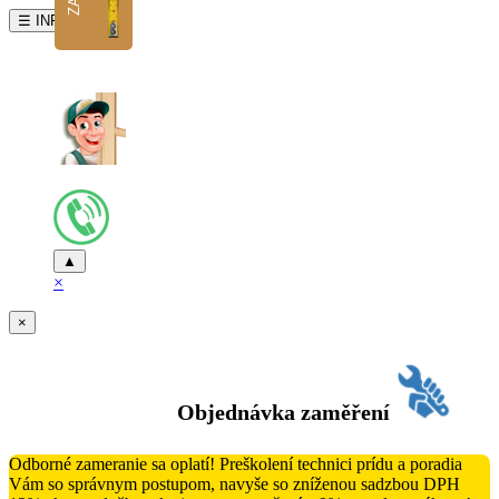
☰ INFO
▲
×
×
Objednávka zaměření
Odborné zameranie sa oplatí! Preškolení technici prídu a poradia
Vám so správnym postupom, navyše so zníženou sadzbou DPH