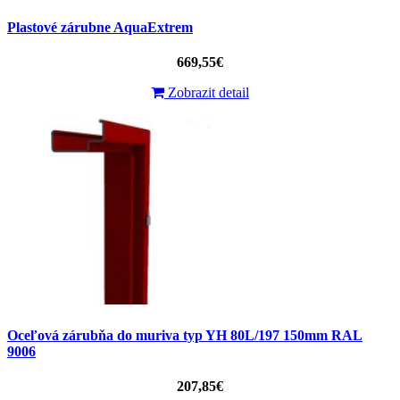
Plastové zárubne AquaExtrem
669,55€
Zobrazit detail
Oceľová zárubňa do muriva typ YH 80L/197 150mm RAL
9006
207,85€