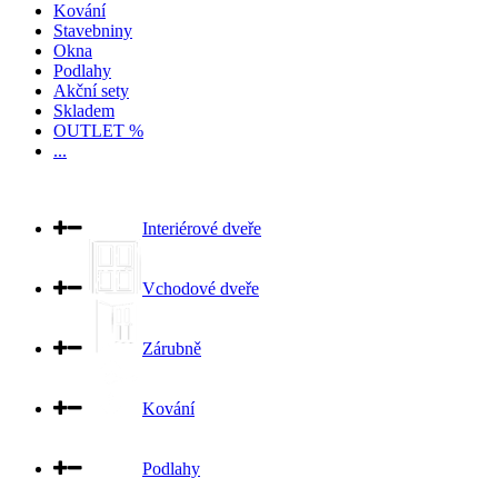
Kování
Stavebniny
Okna
Podlahy
Akční sety
Skladem
OUTLET %
...
Interiérové dveře
Vchodové dveře
Zárubně
Kování
Podlahy