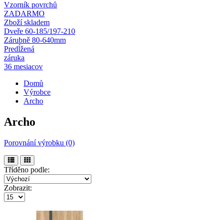
Vzorník povrchů
ZADARMO
Zboží skladem
Dveře 60-185/197-210
Zárubně 80-640mm
Predĺžená
záruka
36 mesiacov
Domů
Výrobce
Archo
Archo
Porovnání výrobku (0)
Tříděno podle:
Zobrazit: