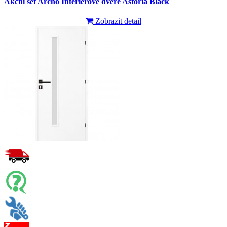
Akční set Archo Interiérové dvere Astoria Black
Zobrazit detail