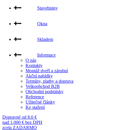
Stavebniny
Okna
Skladem
Informace
O nás
Kontakty
Montáž dveří a zárubní
Akční nabídky
Termíny, platby a doprava
Velkoobchod B2B
Obchodní podmínky
Reference
Užitečné články
Ke stažení
Dopravné od 8.6 €
nad 1.000 € bez DPH
zcela ZADARMO