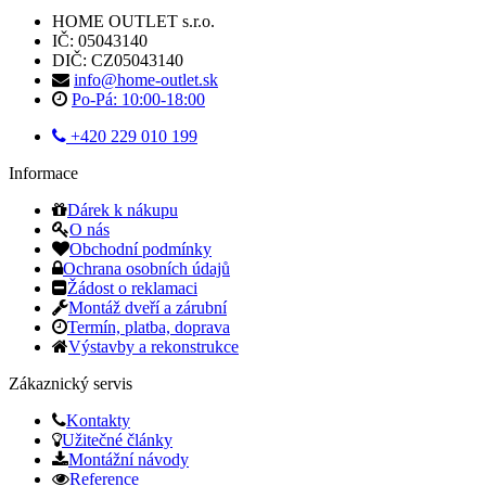
HOME OUTLET s.r.o.
IČ: 05043140
DIČ: CZ05043140
info@home-outlet.sk
Po-Pá: 10:00-18:00
+420 229 010 199
Informace
Dárek k nákupu
O nás
Obchodní podmínky
Ochrana osobních údajů
Žádost o reklamaci
Montáž dveří a zárubní
Termín, platba, doprava
Výstavby a rekonstrukce
Zákaznický servis
Kontakty
Užitečné články
Montážní návody
Reference