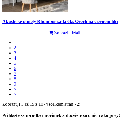
Akustické panely Rhombus sada 6ks Orech na čiernom filci
Zobrazit detail
1
2
3
4
5
6
7
8
9
>
>|
Zobrazuji 1 až 15 z 1074 (celkem stran 72)
Prihláste sa na odber noviniek a dozviete sa o nich ako prvý!