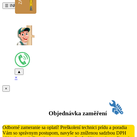
☰ INFO
▲
×
×
Objednávka zaměření
Odborné zameranie sa oplatí! Preškolení technici prídu a poradia
Vám so správnym postupom, navyše so zníženou sadzbou DPH