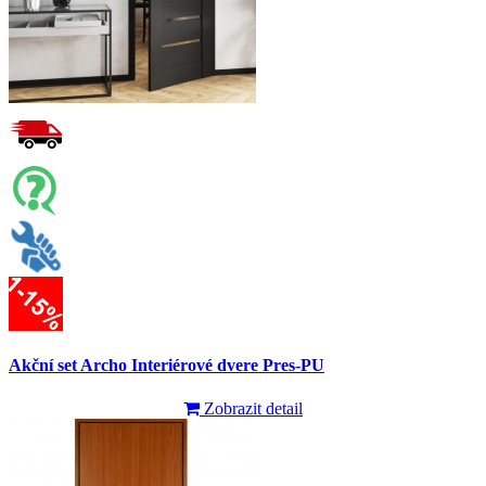
Akční set Archo Interiérové dvere Pres-PU
Zobrazit detail