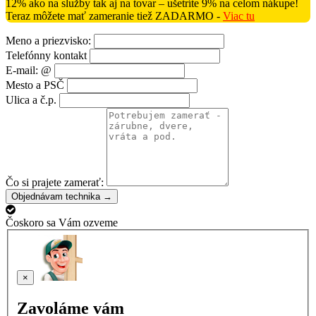
12% ako na služby tak aj na tovar – ušetríte 9% na celom nákupe!
Teraz môžete mať zameranie tiež ZADARMO -
Viac tu
Meno a priezvisko:
Telefónny kontakt
E-mail: @
Mesto a PSČ
Ulica a č.p.
Čo si prajete zamerať:
Objednávam technika →
Čoskoro sa Vám ozveme
×
Zavoláme vám