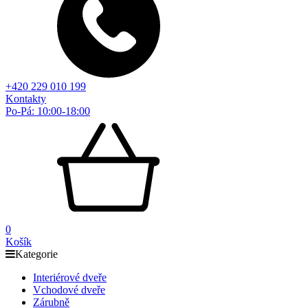
+420 229 010 199
Kontakty
Po-Pá: 10:00-18:00
0
Košík
Kategorie
Interiérové dveře
Vchodové dveře
Zárubně