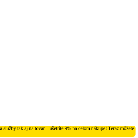
služby tak aj na tovar – ušetríte 9% na celom nákupe! Teraz môžete