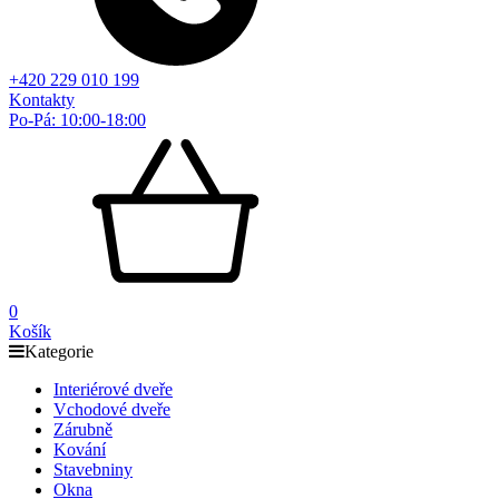
+420 229 010 199
Kontakty
Po-Pá: 10:00-18:00
0
Košík
Kategorie
Interiérové dveře
Vchodové dveře
Zárubně
Kování
Stavebniny
Okna