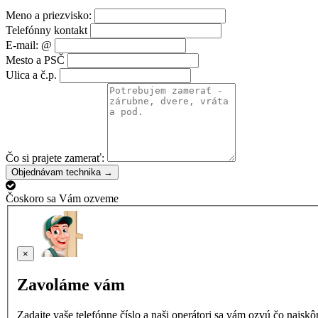
Meno a priezvisko:
Telefónny kontakt
E-mail: @
Mesto a PSČ
Ulica a č.p.
Čo si prajete zamerať:
Objednávam technika →
Čoskoro sa Vám ozveme
×
Zavoláme vám
Zadajte vaše telefónne číslo a naši operátori sa vám ozvú čo najsk