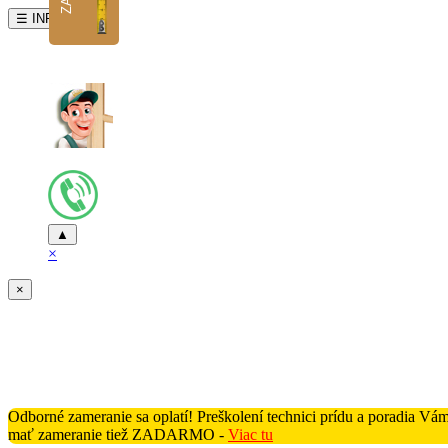
☰ INFO
▲
×
×
Odborné zameranie sa oplatí! Preškolení technici prídu a poradia V
mať zameranie tiež ZADARMO -
Viac tu