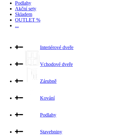
Podlahy
Akční sety
Skladem
OUTLET %
...
Interiérové dveře
Vchodové dveře
Zárubně
Kování
Podlahy
Stavebniny