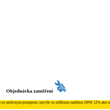
Objednávka zaměření
ám so správnym postupom, navyše so zníženou sadzbou DPH 12% ako na 