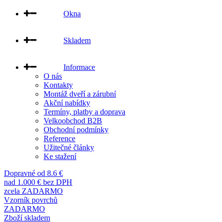
Okna
Skladem
Informace
O nás
Kontakty
Montáž dveří a zárubní
Akční nabídky
Termíny, platby a doprava
Velkoobchod B2B
Obchodní podmínky
Reference
Užitečné články
Ke stažení
Dopravné od 8.6 €
nad 1.000 € bez DPH
zcela ZADARMO
Vzorník povrchů
ZADARMO
Zboží skladem