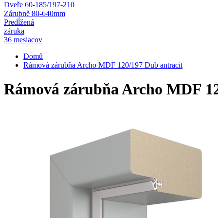
Dveře 60-185/197-210
Zárubně 80-640mm
Predĺžená
záruka
36 mesiacov
Domů
Rámová zárubňa Archo MDF 120/197 Dub antracit
Rámová zárubňa Archo MDF 120