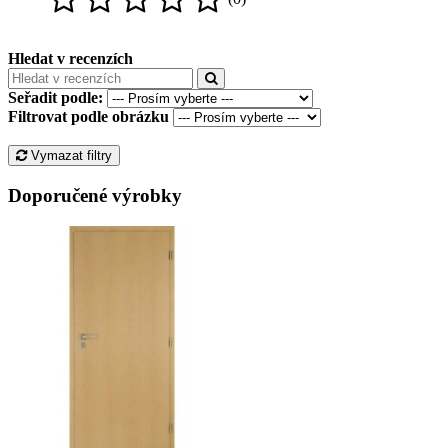
Hledat v recenzích
Seřadit podle:
Filtrovat podle obrázku
Vymazat filtry
Doporučené výrobky