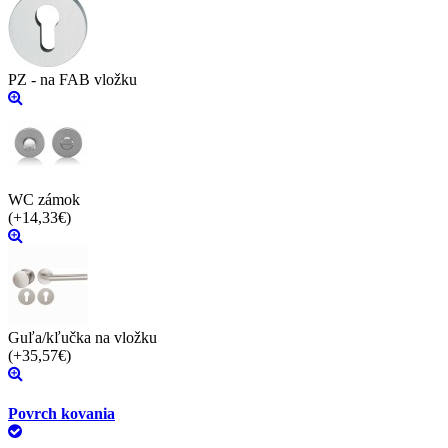
PZ - na FAB vložku
WC zámok
(+14,33€)
Guľa/kľučka na vložku
(+35,57€)
Povrch kovania