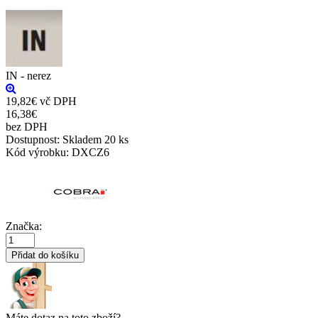
IN - nerez
19,82€
vč DPH
16,38€
bez DPH
Dostupnost:
Skladem
20 ks
Kód výrobku:
DXCZ6
Značka:
Přidat do košíku
Máte dotaz na toto zboží?