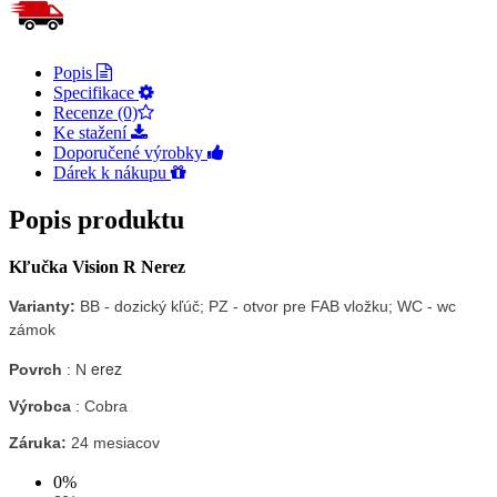
Popis
Specifikace
Recenze (0)
Ke stažení
Doporučené výrobky
Dárek k nákupu
Popis produktu
Kľučka Vision R Nerez
Varianty:
BB - dozický kľúč; PZ - otvor pre FAB vložku; WC - wc
zámok
erez
Povrch
: N
Výrobca
: Cobra
Záruka:
24 mesiacov
0%