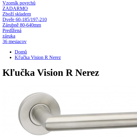
Vzorník povrchů
ZADARMO
Zboží skladem
Dveře 60-185/197-210
Zárubně 80-640mm
Predĺžená
záruka
36 mesiacov
Domů
Kľučka Vision R Nerez
Kľučka Vision R Nerez