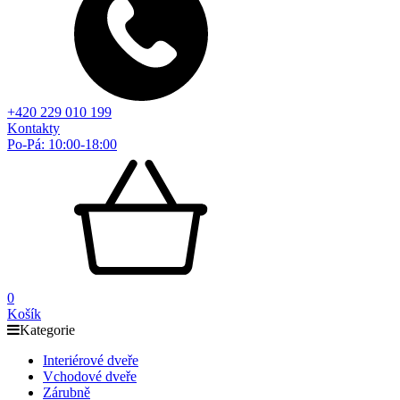
+420 229 010 199
Kontakty
Po-Pá: 10:00-18:00
0
Košík
Kategorie
Interiérové dveře
Vchodové dveře
Zárubně