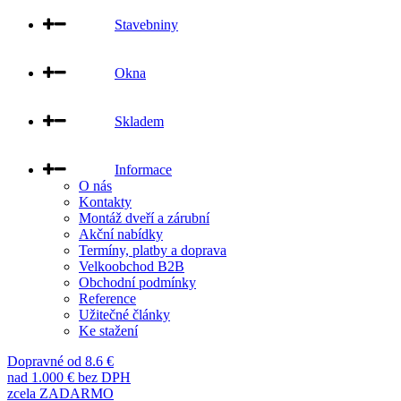
Stavebniny
Okna
Skladem
Informace
O nás
Kontakty
Montáž dveří a zárubní
Akční nabídky
Termíny, platby a doprava
Velkoobchod B2B
Obchodní podmínky
Reference
Užitečné články
Ke stažení
Dopravné od 8.6 €
nad 1.000 € bez DPH
zcela ZADARMO