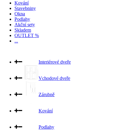
Kování
Stavebniny
Okna
Podlahy
Akční sety
Skladem
OUTLET %
...
Interiérové dveře
Vchodové dveře
Zárubně
Kování
Podlahy