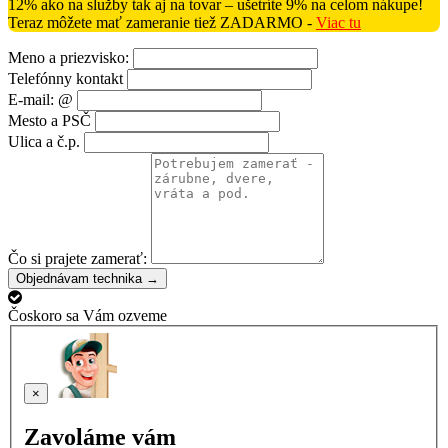
12% ako na služby tak aj na tovar – ušetríte 9% na celom nákupe!
Teraz môžete mať zameranie tiež ZADARMO -
Viac tu
Meno a priezvisko:
Telefónny kontakt
E-mail: @
Mesto a PSČ
Ulica a č.p.
Čo si prajete zamerať:
Objednávam technika →
Čoskoro sa Vám ozveme
×
Zavoláme vám