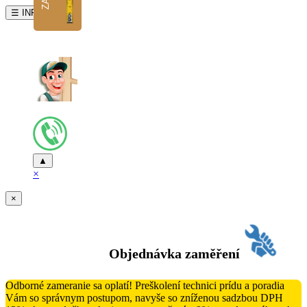
☰ INFO
▲
×
×
Objednávka zaměření
Odborné zameranie sa oplatí! Preškolení technici prídu a poradia
Vám so správnym postupom, navyše so zníženou sadzbou DPH