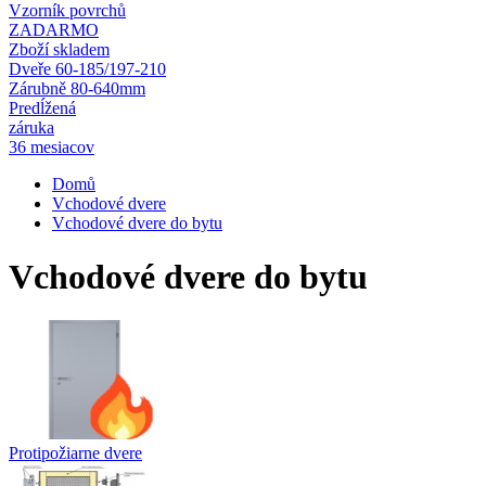
Vzorník povrchů
ZADARMO
Zboží skladem
Dveře 60-185/197-210
Zárubně 80-640mm
Predĺžená
záruka
36 mesiacov
Domů
Vchodové dvere
Vchodové dvere do bytu
Vchodové dvere do bytu
Protipožiarne dvere