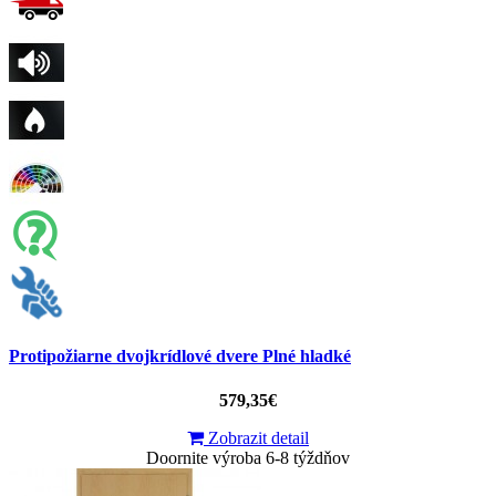
Protipožiarne dvojkrídlové dvere Plné hladké
579,35€
Zobrazit detail
Doornite výroba 6-8 týždňov