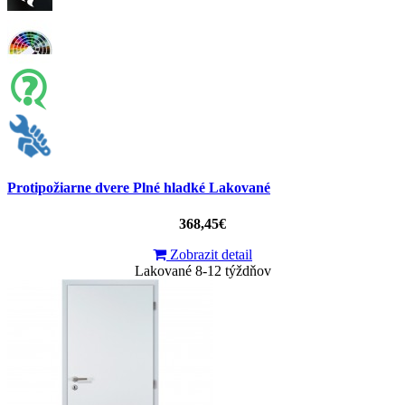
Protipožiarne dvere Plné hladké Lakované
368,45€
Zobrazit detail
Lakované 8-12 týždňov