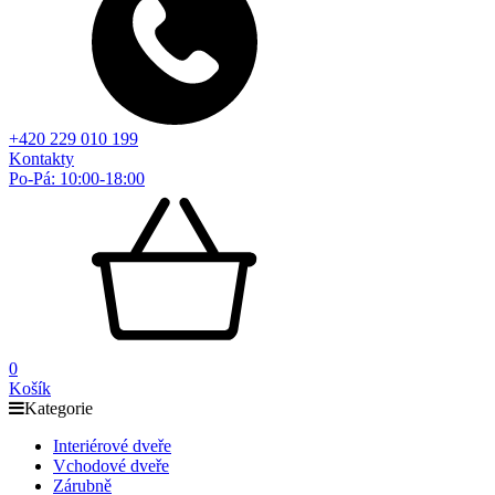
+420 229 010 199
Kontakty
Po-Pá: 10:00-18:00
0
Košík
Kategorie
Interiérové dveře
Vchodové dveře
Zárubně