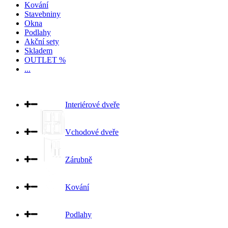
Kování
Stavebniny
Okna
Podlahy
Akční sety
Skladem
OUTLET %
...
Interiérové dveře
Vchodové dveře
Zárubně
Kování
Podlahy