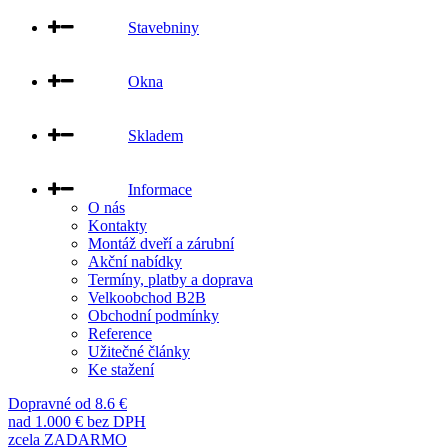
Stavebniny
Okna
Skladem
Informace
O nás
Kontakty
Montáž dveří a zárubní
Akční nabídky
Termíny, platby a doprava
Velkoobchod B2B
Obchodní podmínky
Reference
Užitečné články
Ke stažení
Dopravné od 8.6 €
nad 1.000 € bez DPH
zcela ZADARMO