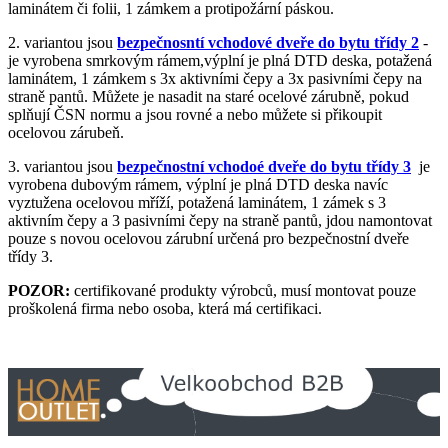
laminátem či folii, 1 zámkem a protipožární páskou.
2. variantou jsou
bezpečnosntí vchodové dveře do bytu třídy 2
-
je vyrobena smrkovým rámem,výplní je plná DTD deska, potažená
laminátem, 1 zámkem s 3x aktivními čepy a 3x pasivními čepy na
straně pantů. Můžete je nasadit na staré ocelové zárubně, pokud
splňují ČSN normu a jsou rovné a nebo můžete si přikoupit
ocelovou zárubeň.
3. variantou jsou
bezpečnostní vchodoé dveře do bytu třídy 3
je
vyrobena dubovým rámem, výplní je plná DTD deska navíc
vyztužena ocelovou mříží, potažená laminátem, 1 zámek s 3
aktivním čepy a 3 pasivními čepy na straně pantů, jdou namontovat
pouze s novou ocelovou zárubní určená pro bezpečnostní dveře
třídy 3.
POZOR:
certifikované produkty výrobců, musí montovat pouze
proškolená firma nebo osoba, která má certifikaci.