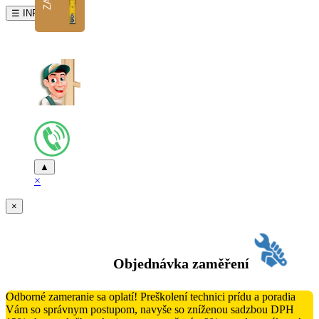
☰ INFO
▲
×
×
Objednávka zaměření
Odborné zameranie sa oplatí! Preškolení technici prídu a poradia
Vám so správnym postupom, navyše so zníženou sadzbou DPH