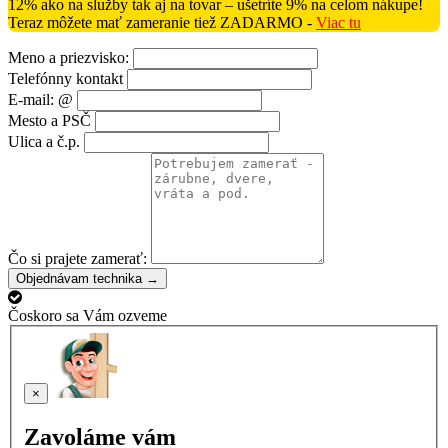
12% ako na služby tak aj na tovar – ušetríte 9% na celom nákupe!
Teraz môžete mať zameranie tiež ZADARMO -
Viac tu
Meno a priezvisko:
Telefónny kontakt
E-mail: @
Mesto a PSČ
Ulica a č.p.
Čo si prajete zamerať:
Objednávam technika →
Čoskoro sa Vám ozveme
×
Zavoláme vám