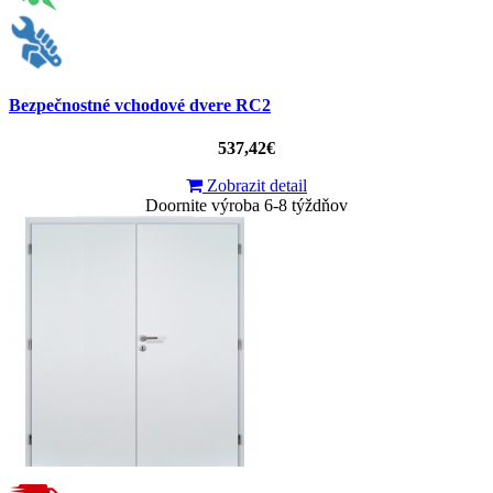
Bezpečnostné vchodové dvere RC2
537,42€
Zobrazit detail
Doornite výroba 6-8 týždňov