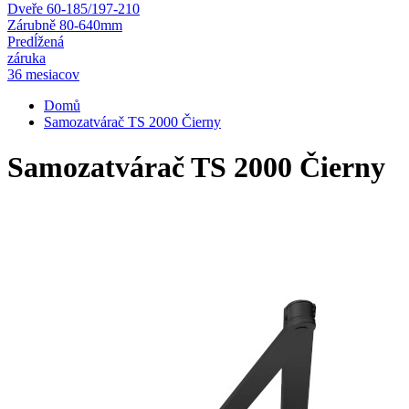
Dveře 60-185/197-210
Zárubně 80-640mm
Predĺžená
záruka
36 mesiacov
Domů
Samozatvárač TS 2000 Čierny
Samozatvárač TS 2000 Čierny