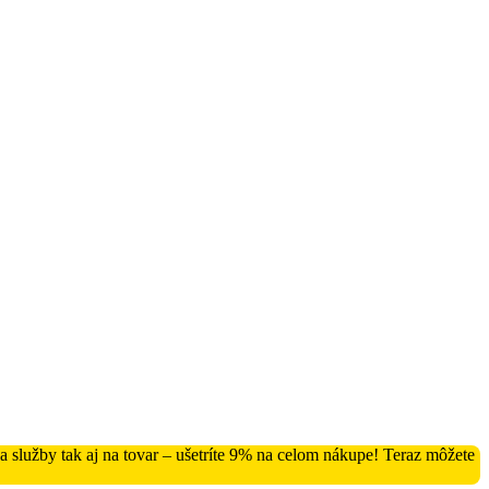
služby tak aj na tovar – ušetríte 9% na celom nákupe! Teraz môžete