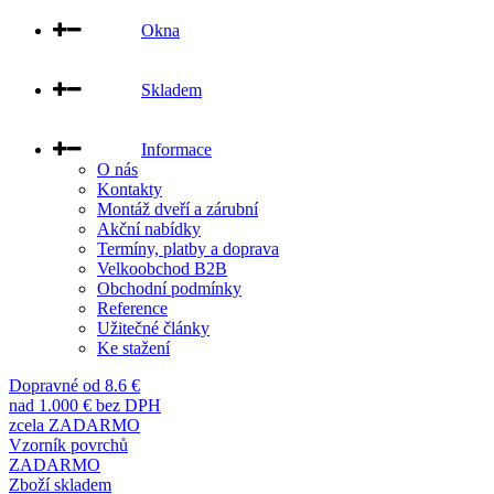
Okna
Skladem
Informace
O nás
Kontakty
Montáž dveří a zárubní
Akční nabídky
Termíny, platby a doprava
Velkoobchod B2B
Obchodní podmínky
Reference
Užitečné články
Ke stažení
Dopravné od 8.6 €
nad 1.000 € bez DPH
zcela ZADARMO
Vzorník povrchů
ZADARMO
Zboží skladem