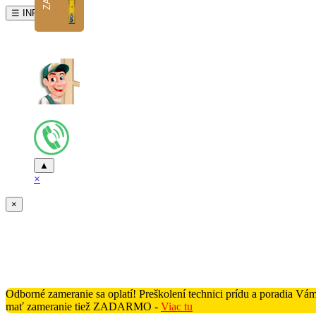
☰ INFO
▲
×
×
Odborné zameranie sa oplatí! Preškolení technici prídu a poradia V
mať zameranie tiež ZADARMO -
Viac tu