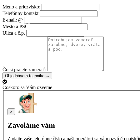
Meno a priezvisko:
Telefónny kontakt
E-mail: @
Mesto a PSČ
Ulica a č.p.
Čo si prajete zamerať:
Objednávam technika →
Čoskoro sa Vám ozveme
×
Zavoláme vám
Zadajte vaše telefónne číslo a naši operátori sa vám ozvú čo najsk