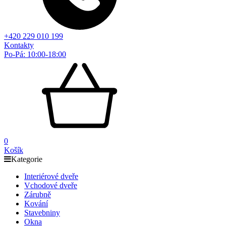
+420 229 010 199
Kontakty
Po-Pá: 10:00-18:00
0
Košík
Kategorie
Interiérové dveře
Vchodové dveře
Zárubně
Kování
Stavebniny
Okna