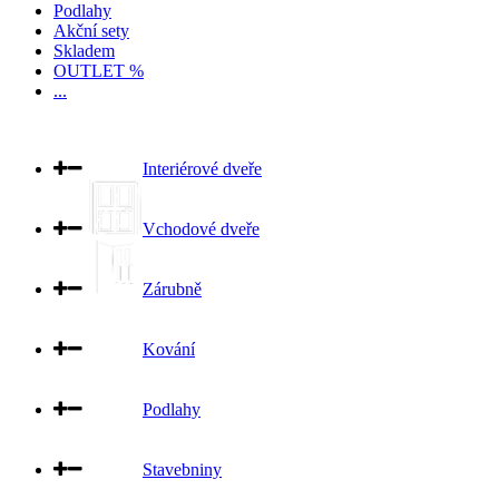
Podlahy
Akční sety
Skladem
OUTLET %
...
Interiérové dveře
Vchodové dveře
Zárubně
Kování
Podlahy
Stavebniny