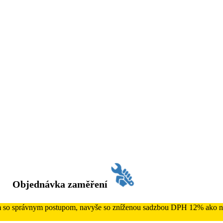
Objednávka zaměření
ám so správnym postupom, navyše so zníženou sadzbou DPH 12% ako na 