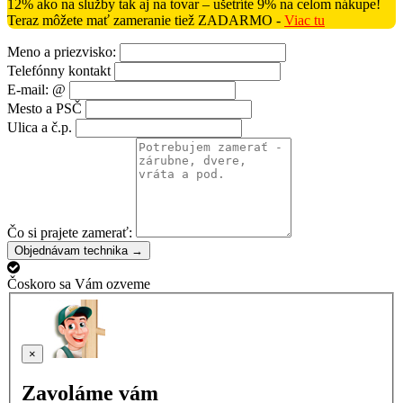
12% ako na služby tak aj na tovar – ušetríte 9% na celom nákupe!
Teraz môžete mať zameranie tiež ZADARMO -
Viac tu
Meno a priezvisko:
Telefónny kontakt
E-mail: @
Mesto a PSČ
Ulica a č.p.
Čo si prajete zamerať:
Objednávam technika →
Čoskoro sa Vám ozveme
×
Zavoláme vám