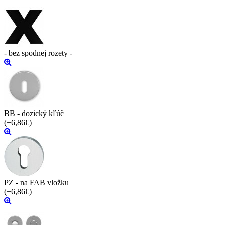
- bez spodnej rozety -
BB - dozický kľúč
(+6,86€)
PZ - na FAB vložku
(+6,86€)