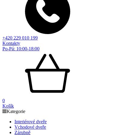
+420 229 010 199
Kontakty
Po-Pá: 10:00-18:00
0
Košík
Kategorie
Interiérové dveře
Vchodové dveře
Zárubně