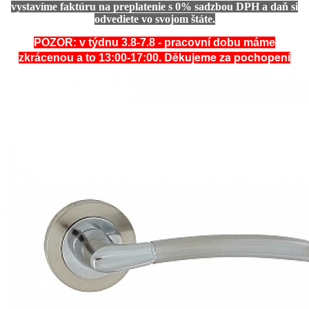
vystavíme faktúru na preplatenie s 0% sadzbou DPH a daň si
odvediete vo svojom štáte.
POZOR: v týdnu 3.8-7.8 - pracovní dobu máme
. Děkujeme za pochopení
zkrácenou a to 13:00-17:00