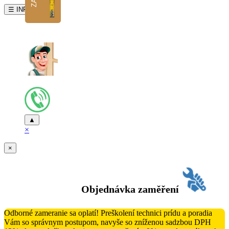
☰ INFO
▲
×
×
Objednávka zaměření
Odborné zameranie sa oplatí! Preškolení technici prídu a poradia
Vám so správnym postupom, navyše so zníženou sadzbou DPH