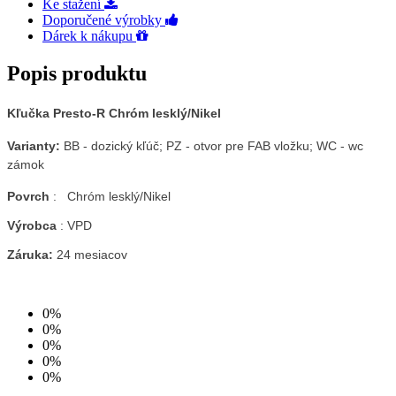
Ke stažení
Doporučené výrobky
Dárek k nákupu
Popis produktu
Kľučka Presto-R Chróm lesklý/Nikel
Varianty:
BB - dozický kľúč; PZ - otvor pre FAB vložku; WC - wc
zámok
Povrch
:
Chróm lesklý/Nikel
Výrobca
: VPD
Záruka:
24 mesiacov
0%
0%
0%
0%
0%