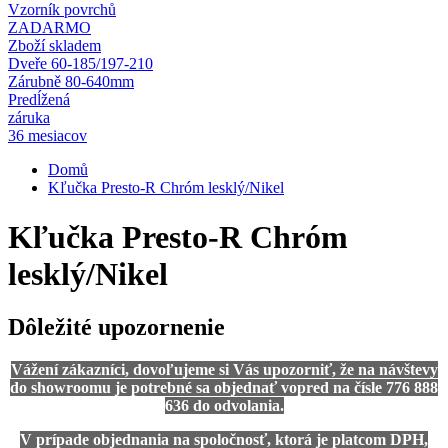
Vzorník povrchů
ZADARMO
Zboží skladem
Dveře 60-185/197-210
Zárubně 80-640mm
Predĺžená
záruka
36 mesiacov
Domů
Kľučka Presto-R Chróm lesklý/Nikel
Kľučka Presto-R Chróm
lesklý/Nikel
Dôležité upozornenie
Vážení zákazníci, dovoľujeme si Vás upozorniť, že na návštevy
do showroomu je potrebné sa objednať vopred na čísle 776 888
636 do odvolania.
V prípade objednania na spoločnosť, ktorá je platcom DPH,