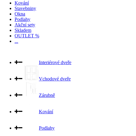
Kování
Stavebniny
Okna
Podlahy
Akční sety
Skladem
OUTLET %
...
Interiérové dveře
Vchodové dveře
Zárubně
Kování
Podlahy