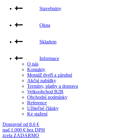
Stavebniny
Okna
Skladem
Informace
O nás
Kontakty
Montáž dveří a zárubní
Akční nabídky
Termíny, platby a doprava
Velkoobchod B2B
Obchodní podmínky
Reference
Užitečné články
Ke stažení
Dopravné od 8.6 €
nad 1.000 € bez DPH
zcela ZADARMO