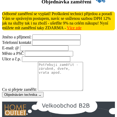
Objednávka zaměření
Odborné zaměření se vyplatí! Proškolení technici přijedou a poradí
Vám se správným postupem, navíc se sníženou sazbou DPH 12%
jak na služby tak i na zboží - ušetříte 9% na celém nákupu! Nyní
můžete mít zaměření taky ZDARMA -
Více zde
Jméno a příjmení:
Telefonní kontakt
E-mail: @
Město a PSČ
Ulice a č.p.
Co si přejete zaměřit:
Objednávám technika →