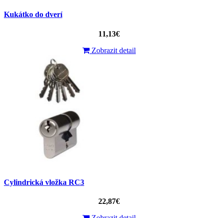
Kukátko do dverí
11,13€
Zobrazit detail
Cylindrická vložka RC3
22,87€
Zobrazit detail