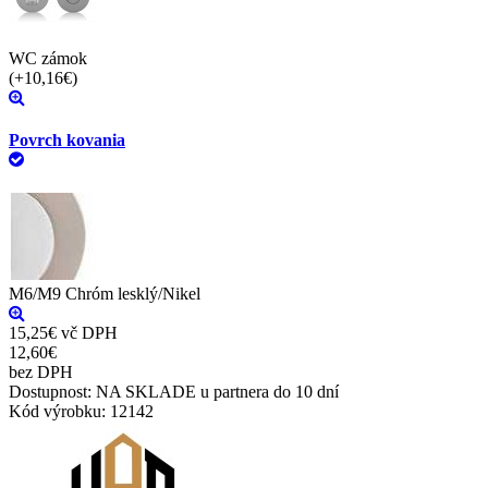
WC zámok
(+10,16€)
Povrch kovania
M6/M9 Chróm lesklý/Nikel
15,25€
vč DPH
12,60€
bez DPH
Dostupnost:
NA SKLADE u partnera do 10 dní
Kód výrobku:
12142