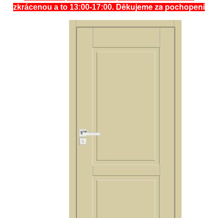
. Děkujeme za pochopení
zkrácenou a to 13:00-17:00