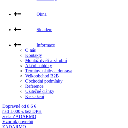
Okna
Skladem
Informace
O nás
Kontakty
Montáž dveří a zárubní
Akční nabídky
Termíny, platby a doprava
Velkoobchod B2B
Obchodní podmínky
Reference
Užitečné články
Ke stažení
Dopravné od 8.6 €
nad 1.000 € bez DPH
zcela ZADARMO
Vzorník povrchů
ZADARMO