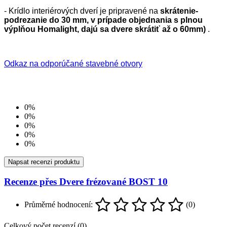
- Krídlo interiérových dverí je pripravené na
skrátenie-
podrezanie do 30 mm, v prípade objednania s plnou
výplňou Homalight, dajú sa dvere skrátiť až o 60mm)
.
Odkaz na odporúčané stavebné otvory
0%
0%
0%
0%
0%
Napsat recenzi produktu
Recenze přes Dvere frézované BOST 10
Průměrné hodnocení:
(0)
Celkový počet recenzí (0)