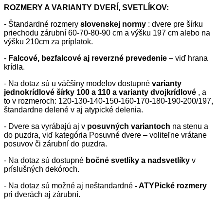
ROZMERY A VARIANTY DVERÍ, SVETLÍKOV:
- Štandardné rozmery
slovenskej normy
: dvere pre šírku
priechodu zárubní 60-70-80-90 cm a výšku 197 cm alebo na
výšku 210cm za príplatok.
-
Falcové, bezfalcové aj reverzné prevedenie
– viď hrana
krídla.
- Na dotaz sú u väčšiny modelov dostupné
varianty
jednokrídlové šírky 100 a 110 a varianty dvojkrídlové
, a
to v rozmeroch: 120-130-140-150-160-170-180-190-200/197,
štandardne delené v aj atypické delenia.
- Dvere sa vyrábajú aj v
posuvných variantoch
na stenu a
do puzdra, viď kategória Posuvné dvere – voliteľne vrátane
posuvov či zárubní do puzdra.
- Na dotaz sú dostupné
bočné svetlíky a nadsvetlíky
v
príslušných dekóroch.
- Na dotaz sú možné aj neštandardné
- ATYPické rozmery
pri dverách aj zárubní.