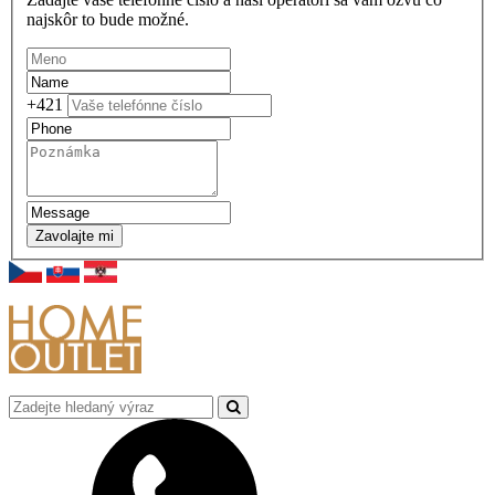
najskôr to bude možné.
+421
Zavolajte mi