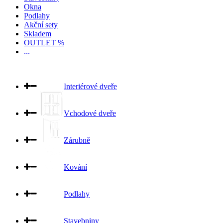
Okna
Podlahy
Akční sety
Skladem
OUTLET %
...
Interiérové dveře
Vchodové dveře
Zárubně
Kování
Podlahy
Stavebniny