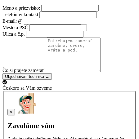
Meno a priezvisko:
Telefónny kontakt
E-mail: @
Mesto a PSČ
Ulica a č.p.
Čo si prajete zamerať:
Objednávam technika →
Čoskoro sa Vám ozveme
×
Zavoláme vám
Zadajte vaše telefónne číslo a naši operátori sa vám ozvú čo