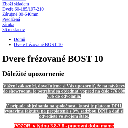
Zboží skladem
Dveře 60-185/197-210
Zárubně 80-640mm
Predĺžená
záruka
36 mesiacov
Domů
Dvere frézované BOST 10
Dvere frézované BOST 10
Dôležité upozornenie
Vážení zákazníci, dovoľujeme si Vás upozorniť, že na návštevy
do showroomu je potrebné sa objednať vopred na čísle 776 888
636 do odvolania.
V prípade objednania na spoločnosť, ktorá je platcom DPH,
vystavíme faktúru na preplatenie s 0% sadzbou DPH a daň si
odvediete vo svojom štáte.
POZOR: v týdnu 3.8-7.8 - pracovní dobu máme