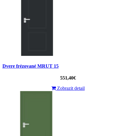
Dvere frézované MRUT 15
551,40€
Zobrazit detail