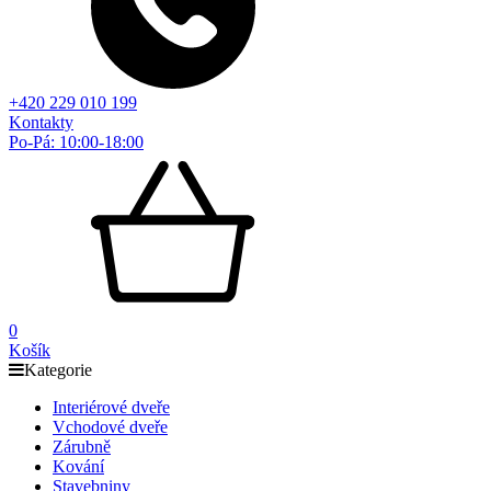
+420 229 010 199
Kontakty
Po-Pá: 10:00-18:00
0
Košík
Kategorie
Interiérové dveře
Vchodové dveře
Zárubně
Kování
Stavebniny