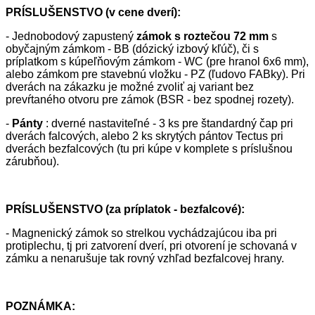
PRÍSLUŠENSTVO (v cene dverí):
- Jednobodový zapustený
zámok s roztečou 72 mm
s
obyčajným zámkom - BB (dózický izbový kľúč), či s
príplatkom s kúpeľňovým zámkom - WC (pre hranol 6x6 mm),
alebo zámkom pre stavebnú vložku - PZ (ľudovo FABky). Pri
dverách na zákazku je možné zvoliť aj variant bez
prevŕtaného otvoru pre zámok (BSR - bez spodnej rozety).
-
Pánty
: dverné nastaviteľné - 3 ks pre štandardný čap pri
dverách falcových, alebo 2 ks skrytých pántov Tectus pri
dverách bezfalcových (tu pri kúpe v komplete s príslušnou
zárubňou).
PRÍSLUŠENSTVO (za príplatok - bezfalcové):
- Magnenický zámok so strelkou vychádzajúcou iba pri
protiplechu, tj pri zatvorení dverí, pri otvorení je schovaná v
zámku a nenarušuje tak rovný vzhľad bezfalcovej hrany.
POZNÁMKA: