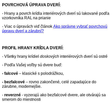
POVRCHOVÁ ÚPRAVA DVERÍ:
- Hrany a povrch krídla interiérových dverí sú lakované podľa
vzorkovníka RAL na prianie
- Viac o úpravách viď článok
Ako správne vybrať povrchovú
úpravu dverí a zárubní?
PROFIL HRANY KRÍDLA DVERÍ:
- Všetky hrany krídiel
doskových
interiérových dverí sú ostré
- Podľa Vašej voľby sú dvere buď:
- falcové
– klasické s polodrážkou,
- bezfalcové
– rovno zakončené, celé zapadajúce do
zárubne, modernejšie.
-
reverzné
- vyzerajú ako bezfalcové dvere, ale otvárajú sa
smerom do miestnosti