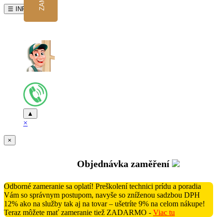
☰ INFO
▲
×
×
Objednávka zaměření
Odborné zameranie sa oplatí! Preškolení technici prídu a poradia
Vám so správnym postupom, navyše so zníženou sadzbou DPH
12% ako na služby tak aj na tovar – ušetríte 9% na celom nákupe!
Teraz môžete mať zameranie tiež ZADARMO -
Viac tu