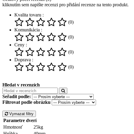
kliknutím sem napište recenzi pro přidání recenze na tento produkt.
Kvalita tovaru :
(0)
Komunikácia :
(0)
Ceny :
(0)
Doprava :
(0)
Hledat v recenzích
Seřadit podle:
Filtrovat podle obrázku
Vymazat filtry
Parametre dverí
Hmotnosť
25kg
Hrúbka
40mm