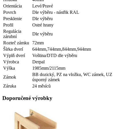
Orientácia
Levé/Pravé
Povrch
Dle výběru - nástřik RAL
Presklenie
Dle výběru
Profil
Ostré hrany
Regulácia
Dle výběru
zárubní
Rozteč zámku
72mm
Šírka dverí
644mm,744mm,844mm,944mm
Výplň dverí
Voština/DTD dle výběru
Výrobca
Derpal
Výška
1985mm/2115mm
BB dozický, PZ na vložku, WC zámek, UZ
Zámok
úsporný zámek
Záruka
24 měsíců
Doporučené výrobky