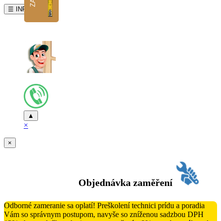
☰ INFO
▲
×
×
Objednávka zaměření
Odborné zameranie sa oplatí! Preškolení technici prídu a poradia
Vám so správnym postupom, navyše so zníženou sadzbou DPH