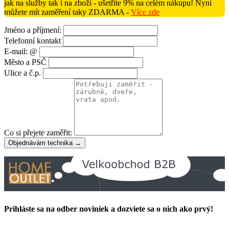
jak na služby tak i na zboží - ušetříte 9% na celém nákupu! Nyní
můžete mít zaměření taky ZDARMA -
Více zde
Jméno a příjmení:
Telefonní kontakt
E-mail: @
Město a PSČ
Ulice a č.p.
Co si přejete zaměřit:
Objednávám technika →
Prihláste sa na odber noviniek a dozviete sa o nich ako prvý!