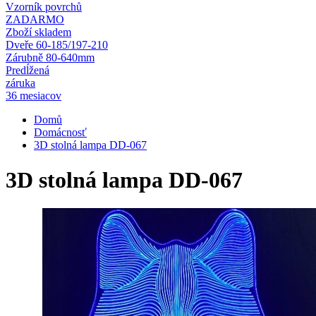
Vzorník povrchů
ZADARMO
Zboží skladem
Dveře 60-185/197-210
Zárubně 80-640mm
Predĺžená
záruka
36 mesiacov
Domů
Domácnosť
3D stolná lampa DD-067
3D stolná lampa DD-067