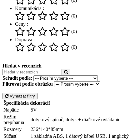
(0)
Komunikácia :
(0)
Ceny :
(0)
Doprava :
(0)
Hledat v recenzích
Seřadit podle:
Filtrovat podle obrázku
Vymazat filtry
Špecifikácia dekorácií
Napätie
5V
Režim
dotykový spínač, dotyk + diaľkové ovládanie
prepínania
Rozmery
236*140*85mm
Súčasť
1 základňa ABS, 1 dátový kábel USB, 1 anglický