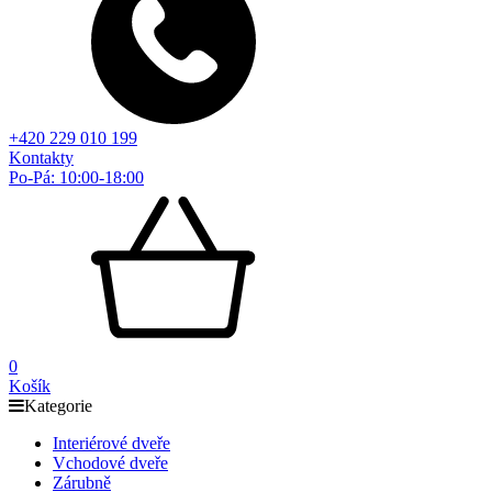
+420 229 010 199
Kontakty
Po-Pá: 10:00-18:00
0
Košík
Kategorie
Interiérové dveře
Vchodové dveře
Zárubně