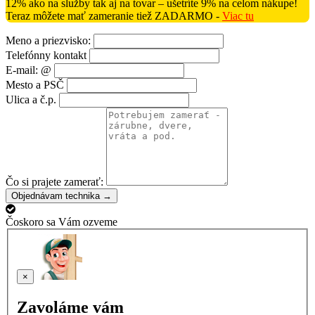
12% ako na služby tak aj na tovar – ušetríte 9% na celom nákupe!
Teraz môžete mať zameranie tiež ZADARMO -
Viac tu
Meno a priezvisko:
Telefónny kontakt
E-mail: @
Mesto a PSČ
Ulica a č.p.
Čo si prajete zamerať:
Objednávam technika →
Čoskoro sa Vám ozveme
×
Zavoláme vám