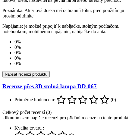
fialová, biela, nastaviteľná pevná farba alebo farebný prechod;
Poznámka: Akrylová doska má ochrannú fóliu, pred použitím ju
prosím odtrhnite
Napájanie: je možné pripojiť k nabíjačke, stolným počítačom,
notebookom, mobilnému napájaniu, nabíjačke do auta.
0%
0%
0%
0%
0%
Napsat recenzi produktu
Recenze přes 3D stolná lampa DD-067
Průměrné hodnocení:
(0)
Celkový počet recenzí (0)
kliknutím sem napište recenzi pro přidání recenze na tento produkt.
Kvalita tovaru :