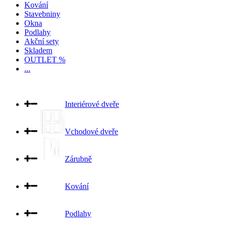
Kování
Stavebniny
Okna
Podlahy
Akční sety
Skladem
OUTLET %
...
Interiérové dveře
Vchodové dveře
Zárubně
Kování
Podlahy