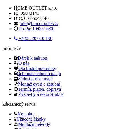
HOME OUTLET s.r.o.
IČ: 05043140
DIČ: CZ05043140
info@home-outlet.sk
Po-Pá: 10:00-18:00
+420 229 010 199
Informace
Dárek k nákupu
O nás
Obchodní podmínky
Ochrana osobních údajů
Žádost o reklamaci
Montáž dveří a zárubní
Termín, platba, doprava
Výstavby a rekonstrukce
Zákaznický servis
Kontakty
Užitečné články
Montážní návody