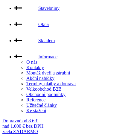
Stavebniny
Okna
Skladem
Informace
O nás
Kontakty
Montáž dveří a zárubní
Akční nabídky
Termíny, platby a doprava
Velkoobchod B2B
Obchodní podmínky
Reference
Užitečné články
Ke stažení
Dopravné od 8.6 €
nad 1.000 € bez DPH
zcela ZADARMO