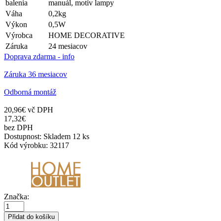
balenia
manuál, motív lampy
Váha
0,2kg
Výkon
0,5W
Výrobca
HOME DECORATIVE
Záruka
24 mesiacov
Doprava zdarma - info
Záruka 36 mesiacov
Odborná montáž
20,96€
vč DPH
17,32€
bez DPH
Dostupnost:
Skladem
12 ks
Kód výrobku:
32117
Značka:
Přidat do košíku